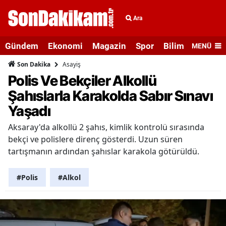
Ara
Gündem
Ekonomi
Magazin
Spor
Bilim ve Teknolo
MENÜ
Asayiş
Son Dakika
Polis Ve Bekçiler Alkollü
Şahıslarla Karakolda Sabır Sınavı
Yaşadı
Aksaray'da alkollü 2 şahıs, kimlik kontrolü sırasında
bekçi ve polislere direnç gösterdi. Uzun süren
tartışmanın ardından şahıslar karakola götürüldü.
#Polis
#Alkol