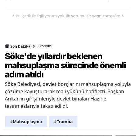
* Bu içerik ile ilgili yorum yok, ilk yorumu siz yazın, tartışalım *
Ekonomi
Son Dakika
Söke'de yıllardır beklenen
mahsuplaşma sürecinde önemli
adım atıldı
Söke Belediyesi, devlet borçlarını mahsuplaşma yoluyla
çözüme kavuşturarak mali yükünü hafifletti. Başkan
Arıkan’ın girişimleriyle devlet binaları Hazine
taşınmazlarıyla takas edildi.
#Mahsuplaşma
#Trampa