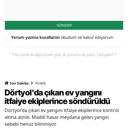
GÖNDER
Yorum yazma kurallarını
okudum ve kabul ediyorum
* Bu içerik ile ilgili yorum yok, ilk yorumu siz yazın, tartışalım *
Asayiş
Son Dakika
Dörtyol'da çıkan ev yangını
itfaiye ekiplerince söndürüldü
Dörtyol'da çıkan ev yangını itfaiye ekiplerince kontrol
altına alındı. Maddi hasar meydana gelen yangın
sebebi henüz bilinmiyor.