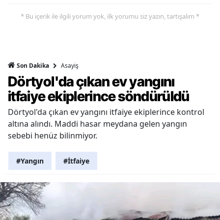
* Bu içerik ile ilgili yorum yok, ilk yorumu siz yazın, tartışalım *
Asayiş
Son Dakika
Dörtyol'da çıkan ev yangını
itfaiye ekiplerince söndürüldü
Dörtyol'da çıkan ev yangını itfaiye ekiplerince kontrol
altına alındı. Maddi hasar meydana gelen yangın
sebebi henüz bilinmiyor.
#Yangın
#İtfaiye