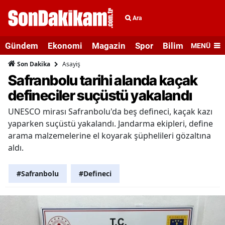
Ara
Gündem
Ekonomi
Magazin
Spor
Bilim ve Teknolo
MENÜ
Asayiş
Son Dakika
Safranbolu tarihi alanda kaçak
defineciler suçüstü yakalandı
UNESCO mirası Safranbolu'da beş defineci, kaçak kazı
yaparken suçüstü yakalandı. Jandarma ekipleri, define
arama malzemelerine el koyarak şüphelileri gözaltına
aldı.
#Safranbolu
#Defineci