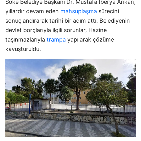
Söke Belediye Başkanı Dr. Mustafa İberya Arıkan,
yıllardır devam eden
mahsuplaşma
sürecini
sonuçlandırarak tarihi bir adım attı. Belediyenin
devlet borçlarıyla ilgili sorunlar, Hazine
taşınmazlarıyla
trampa
yapılarak çözüme
kavuşturuldu.