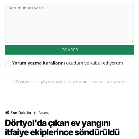
GÖNDER
Yorum yazma kurallarını
okudum ve kabul ediyorum
* Bu içerik ile ilgili yorum yok, ilk yorumu siz yazın, tartışalım *
Asayiş
Son Dakika
Dörtyol'da çıkan ev yangını
itfaiye ekiplerince söndürüldü