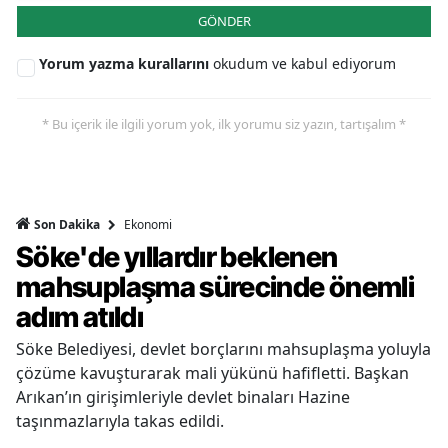
GÖNDER
Yorum yazma kurallarını
okudum ve kabul ediyorum
* Bu içerik ile ilgili yorum yok, ilk yorumu siz yazın, tartışalım *
Ekonomi
Son Dakika
Söke'de yıllardır beklenen
mahsuplaşma sürecinde önemli
adım atıldı
Söke Belediyesi, devlet borçlarını mahsuplaşma yoluyla
çözüme kavuşturarak mali yükünü hafifletti. Başkan
Arıkan’ın girişimleriyle devlet binaları Hazine
taşınmazlarıyla takas edildi.