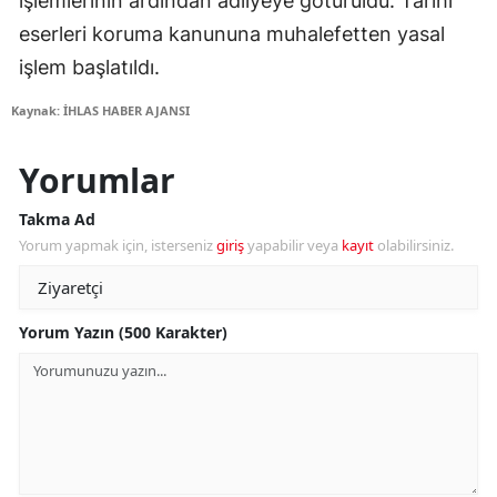
işlemlerinin ardından adliyeye götürüldü. Tarihi
eserleri koruma kanununa muhalefetten yasal
işlem başlatıldı.
Kaynak: İHLAS HABER AJANSI
Yorumlar
Takma Ad
Yorum yapmak için, isterseniz
giriş
yapabilir veya
kayıt
olabilirsiniz.
Yorum Yazın (500 Karakter)