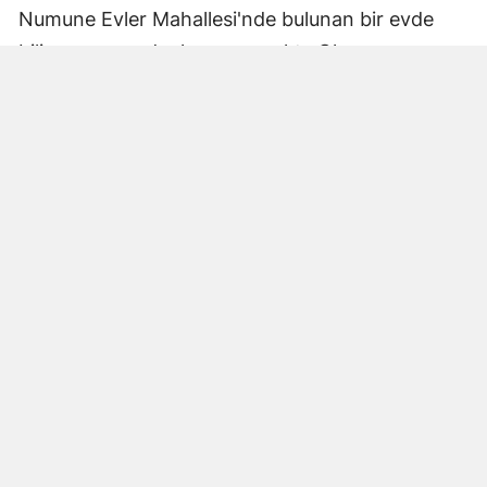
Numune Evler Mahallesi'nde bulunan bir evde
bilinmeyen nedenle yangın çıktı. Olay,
çevredekiler tarafından fark edilerek yetkililere
bildirildi.
Hatay Büyükşehir Belediyesi'ne bağlı itfaiye
ekipleri hızla olay yerine ulaştı. Yangın,