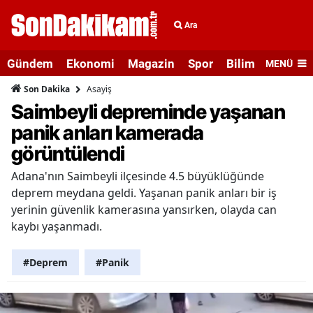
Ara
Gündem
Ekonomi
Magazin
Spor
Bilim ve Teknolo
MENÜ
Asayiş
Son Dakika
Saimbeyli depreminde yaşanan
panik anları kamerada
görüntülendi
Adana'nın Saimbeyli ilçesinde 4.5 büyüklüğünde
deprem meydana geldi. Yaşanan panik anları bir iş
yerinin güvenlik kamerasına yansırken, olayda can
kaybı yaşanmadı.
#Deprem
#Panik