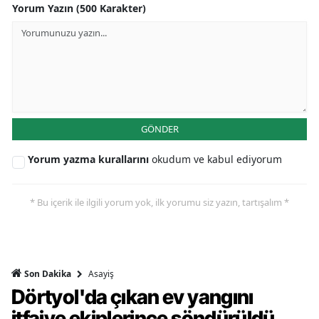
Yorum Yazın (500 Karakter)
GÖNDER
Yorum yazma kurallarını
okudum ve kabul ediyorum
* Bu içerik ile ilgili yorum yok, ilk yorumu siz yazın, tartışalım *
Asayiş
Son Dakika
Dörtyol'da çıkan ev yangını
itfaiye ekiplerince söndürüldü