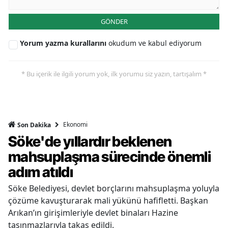
GÖNDER
Yorum yazma kurallarını
okudum ve kabul ediyorum
* Bu içerik ile ilgili yorum yok, ilk yorumu siz yazın, tartışalım *
Ekonomi
Son Dakika
Söke'de yıllardır beklenen
mahsuplaşma sürecinde önemli
adım atıldı
Söke Belediyesi, devlet borçlarını mahsuplaşma yoluyla
çözüme kavuşturarak mali yükünü hafifletti. Başkan
Arıkan’ın girişimleriyle devlet binaları Hazine
taşınmazlarıyla takas edildi.