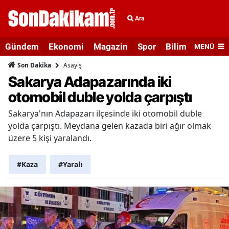
Ara
Gündem
Ekonomi
Magazin
Spor
Bilim ve Teknolo
MENÜ
Asayiş
Son Dakika
Sakarya Adapazarında iki
otomobil duble yolda çarpıştı
Sakarya'nın Adapazarı ilçesinde iki otomobil duble
yolda çarpıştı. Meydana gelen kazada biri ağır olmak
üzere 5 kişi yaralandı.
#Kaza
#Yaralı