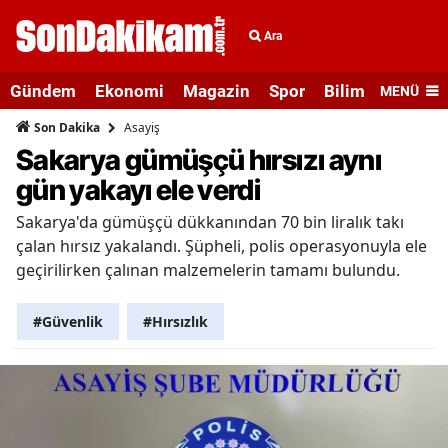
Ara
Gündem
Ekonomi
Magazin
Spor
Bilim ve Teknolo
MENÜ
Asayiş
Son Dakika
Sakarya gümüşçü hırsızı aynı
gün yakayı ele verdi
Sakarya'da gümüşçü dükkanından 70 bin liralık takı
çalan hırsız yakalandı. Şüpheli, polis operasyonuyla ele
geçirilirken çalınan malzemelerin tamamı bulundu.
#Güvenlik
#Hırsızlık