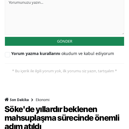
GÖNDER
Yorum yazma kurallarını
okudum ve kabul ediyorum
* Bu içerik ile ilgili yorum yok, ilk yorumu siz yazın, tartışalım *
Ekonomi
Son Dakika
Söke'de yıllardır beklenen
mahsuplaşma sürecinde önemli
adım atıldı