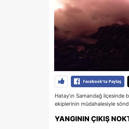
B
B
Bi
B
B
B
Ç
Facebook'ta Paylaş
Ç
Hatay'ın Samandağ ilçesinde 
Ç
ekiplerinin müdahalesiyle sönd
D
YANGININ ÇIKIŞ NOKT
D