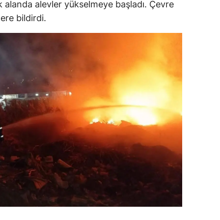
k alanda alevler yükselmeye başladı. Çevre
dirne
re bildirdi.
lazığ
rzincan
rzurum
skişehir
aziantep
iresun
ümüşhane
akkari
atay
sparta