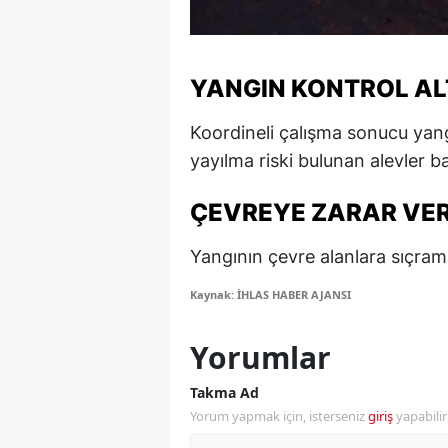
M
M
YANGIN KONTROL AL
K
Koordineli çalışma sonucu yang
M
yayılma riski bulunan alevler b
M
ÇEVREYE ZARAR VER
M
Yangının çevre alanlara sıçramas
N
Kaynak: İHLAS HABER AJANSI
N
Yorumlar
O
Takma Ad
R
Yorum yapmak için, isterseniz
giriş
yapabili
S