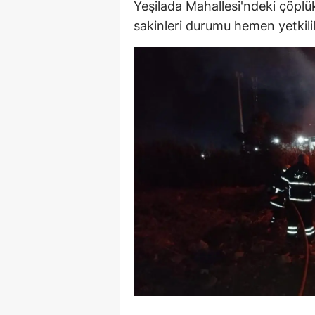
Yeşilada Mahallesi'ndeki çöplü
E
sakinleri durumu hemen yetkilile
E
E
E
E
G
G
G
H
H
I