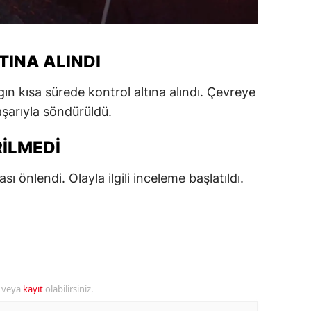
alatya
anisa
TINA ALINDI
ahramanmaraş
ın kısa sürede kontrol altına alındı. Çevreye
ardin
aşarıyla söndürüldü.
uğla
ILMEDI
uş
ı önlendi. Olayla ilgili inceleme başlatıldı.
evşehir
iğde
rdu
ize
r veya
kayıt
olabilirsiniz.
akarya