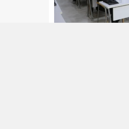
Y
K
Ki
O
Facebook'ta Paylaş
D
Söke Belediye Başkanı Dr. Must
mahsuplaşma
sürecini sonuçlan
devlet borçlarıyla ilgili sorunl
çözüme kavuşturuldu.