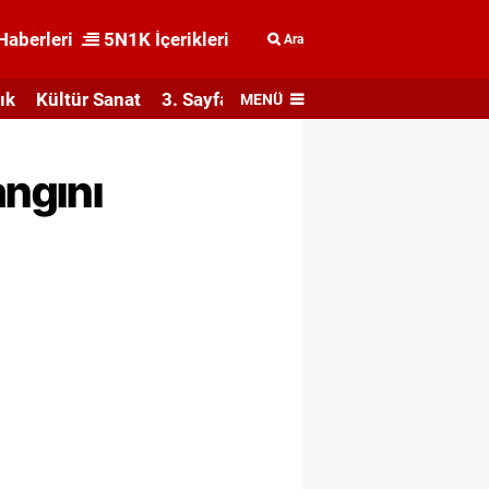
Haberleri
5N1K İçerikleri
Ara
ık
Kültür Sanat
3. Sayfa
MENÜ
ngını