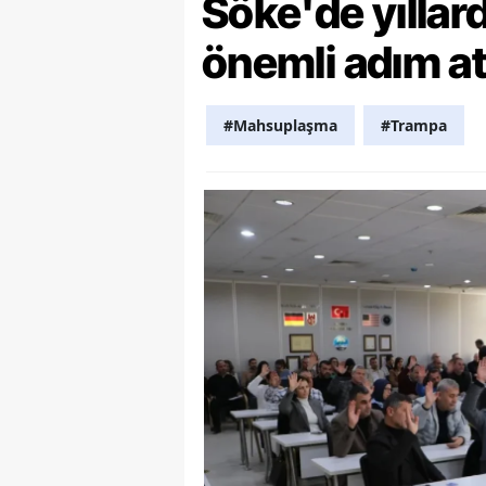
Söke'de yılla
Y
önemli adım at
Z
#Mahsuplaşma
#Trampa
A
B
K
K
B
Ş
B
A
I