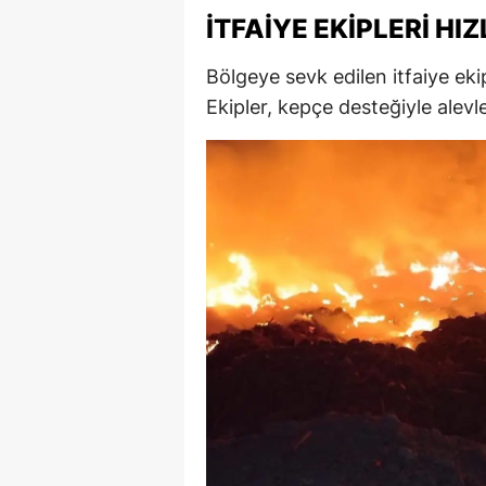
İTFAIYE EKIPLERI H
M
İ
Bölgeye sevk edilen itfaiye eki
Ekipler, kepçe desteğiyle alevl
İ
K
K
K
Kı
K
K
K
K