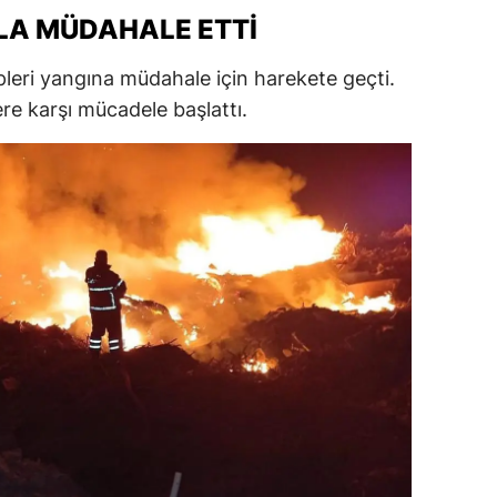
IZLA MÜDAHALE ETTI
ersin
stanbul
pleri yangına müdahale için harekete geçti.
ere karşı mücadele başlattı.
zmir
ars
astamonu
ayseri
rklareli
ırşehir
ocaeli
onya
ütahya