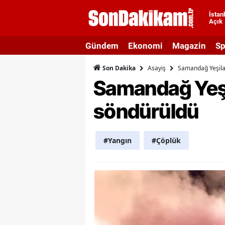
İstan
Açık
A
Gündem
Ekonomi
Magazin
Sp
A
Asayiş
Samandağ Yeşila
Son Dakika
A
Samandağ Yeşi
A
söndürüldü
A
A
#Yangın
#Çöplük
A
A
A
B