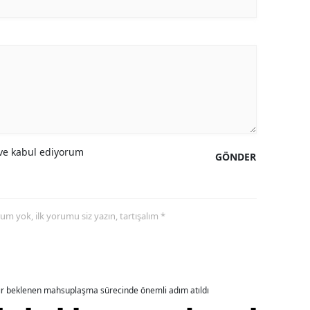
amsun
irt
inop
ivas
ekirdağ
e kabul ediyorum
GÖNDER
okat
rabzon
yorum yok, ilk yorumu siz yazın, tartışalım *
unceli
anlıurfa
şak
dır beklenen mahsuplaşma sürecinde önemli adım atıldı
an