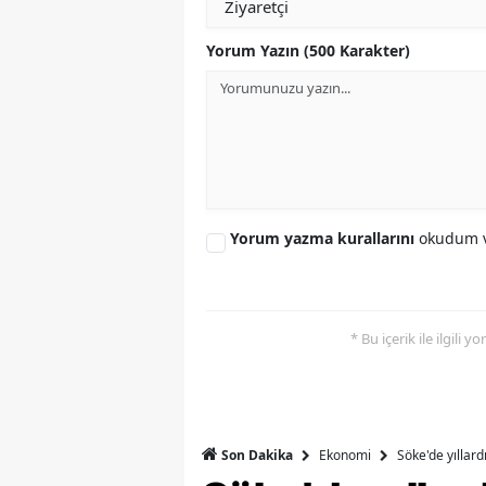
S
Yorum Yazın (500 Karakter)
Si
S
S
T
Yorum yazma kurallarını
okudum v
T
T
* Bu içerik ile ilgili 
T
Ş
U
Ekonomi
Söke'de yıllar
Son Dakika
V