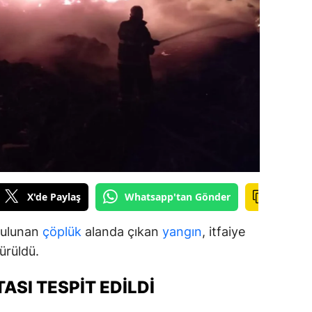
ilecik
ingöl
tlis
olu
urdur
ursa
anakkale
X'de Paylaş
Whatsapp'tan Gönder
ankırı
bulunan
çöplük
alanda çıkan
yangın
, itfaiye
orum
ürüldü.
enizli
ASI TESPIT EDILDI
iyarbakır