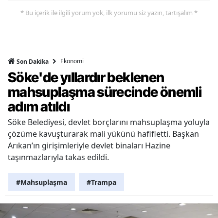
* Bu içerik ile ilgili yorum yok, ilk yorumu siz yazın, tartışalım *
Ekonomi
Son Dakika
Söke'de yıllardır beklenen
mahsuplaşma sürecinde önemli
adım atıldı
Söke Belediyesi, devlet borçlarını mahsuplaşma yoluyla
çözüme kavuşturarak mali yükünü hafifletti. Başkan
Arıkan’ın girişimleriyle devlet binaları Hazine
taşınmazlarıyla takas edildi.
#Mahsuplaşma
#Trampa