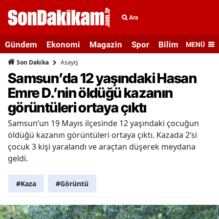
Ara
Gündem
Ekonomi
Magazin
Spor
Bilim ve Teknolo
MENÜ
Asayiş
Son Dakika
Samsun’da 12 yaşındaki Hasan
Emre D.’nin öldüğü kazanın
görüntüleri ortaya çıktı
Samsun’un 19 Mayıs ilçesinde 12 yaşındaki çocuğun
öldüğü kazanın görüntüleri ortaya çıktı. Kazada 2’si
çocuk 3 kişi yaralandı ve araçtan düşerek meydana
geldi.
#Kaza
#Görüntü