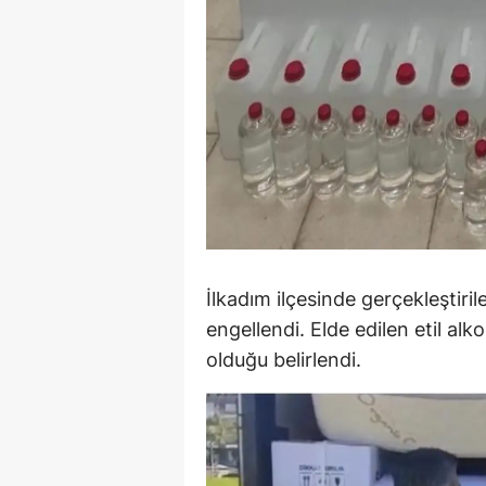
M
İ
İ
K
K
K
Kı
İlkadım ilçesinde gerçekleştiri
engellendi. Elde edilen etil alk
K
olduğu belirlendi.
K
K
K