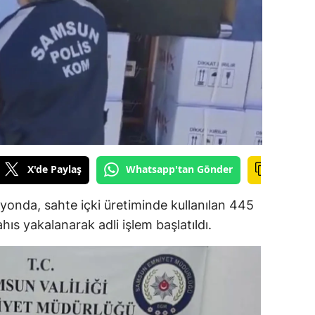
ilecik
ingöl
tlis
olu
urdur
ursa
X'de Paylaş
Whatsapp'tan Gönder
anakkale
nda, sahte içki üretiminde kullanılan 445
ankırı
ahıs yakalanarak adli işlem başlatıldı.
orum
enizli
iyarbakır