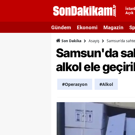
İstan
Açık
A
Gündem
Ekonomi
Magazin
Sp
A
Asayiş
Samsun'da sahte i
Son Dakika
A
Samsun'da saht
A
alkol ele geçiri
A
A
#Operasyon
#Alkol
A
A
A
B