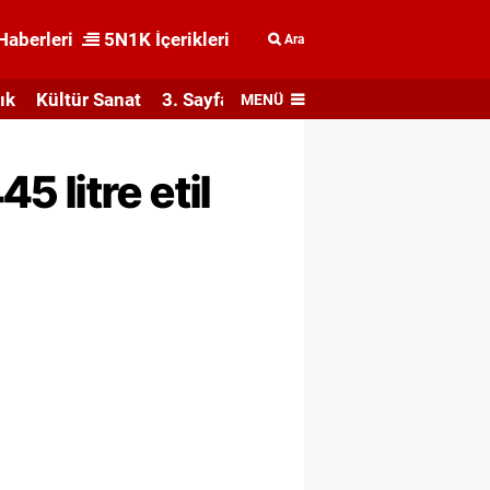
Haberleri
5N1K İçerikleri
Ara
ık
Kültür Sanat
3. Sayfa
MENÜ
 litre etil