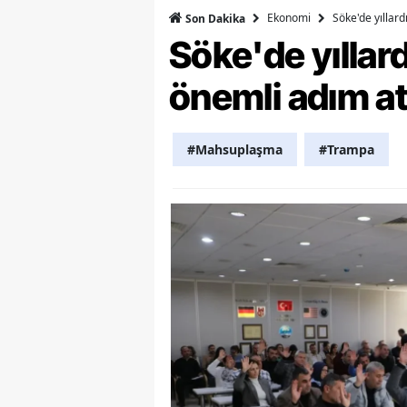
Ekonomi
Söke'de yıllar
Son Dakika
Y
Söke'de yılla
Z
önemli adım at
A
B
#Mahsuplaşma
#Trampa
K
K
B
Ş
B
A
I