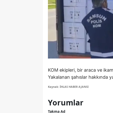
M
M
K
M
M
M
KOM ekipleri, bir araca ve ikam
N
Yakalanan şahıslar hakkında yas
N
Kaynak: İHLAS HABER AJANSI
O
Yorumlar
R
S
Takma Ad