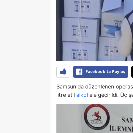
B
B
Bi
B
B
B
Facebook'ta Paylaş
Ç
Samsun'da düzenlenen operasyo
Ç
litre etil
alkol
ele geçirildi. Üç ş
Ç
D
D