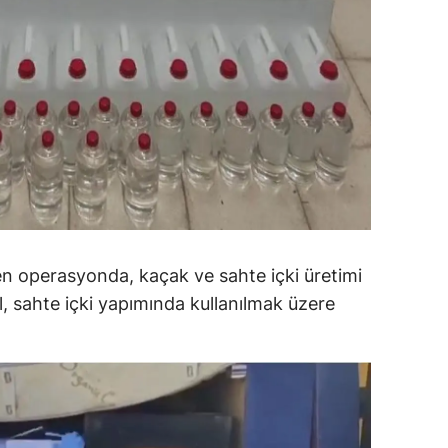
ersin
stanbul
zmir
ars
astamonu
ayseri
rklareli
len operasyonda, kaçak ve sahte içki üretimi
ol, sahte içki yapımında kullanılmak üzere
ırşehir
ocaeli
onya
ütahya