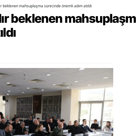
dır beklenen mahsuplaşma sürecinde önemli adım atıldı
ozgat
rdır beklenen mahsuplaş
onguldak
ıldı
ksaray
ayburt
araman
ırıkkale
atman
ırnak
artın
rdahan
ğdır