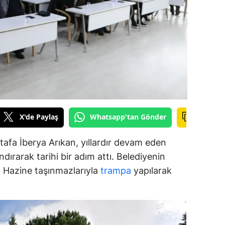
alova
arabük
lis
smaniye
üzce
X'de Paylaş
Whatsapp'tan Gönder
afa İberya Arıkan, yıllardır devam eden
dırarak tarihi bir adım attı. Belediyenin
ar, Hazine taşınmazlarıyla
trampa
yapılarak