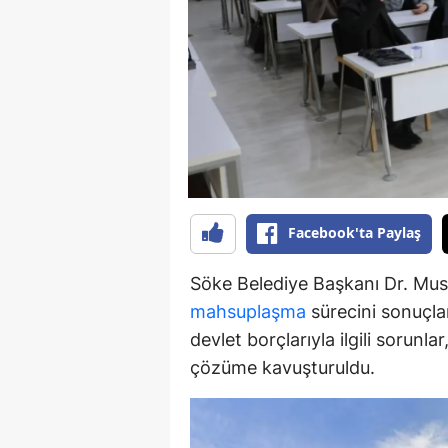
Y
K
Ki
O
D
Facebook'ta Paylaş
Söke Belediye Başkanı Dr. Must
mahsuplaşma
sürecini sonuçlan
devlet borçlarıyla ilgili sorunl
çözüme kavuşturuldu.