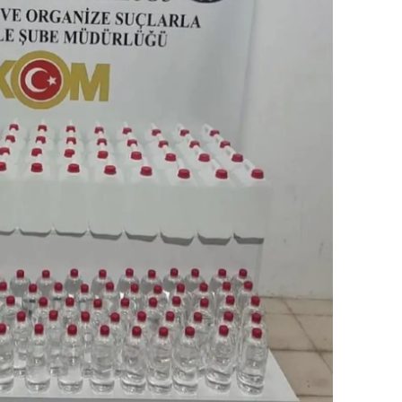
dirne
lazığ
rzincan
rzurum
skişehir
aziantep
iresun
ümüşhane
akkari
atay
sparta