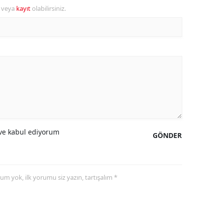
r veya
kayıt
olabilirsiniz.
amsun
irt
inop
ivas
ekirdağ
okat
e kabul ediyorum
GÖNDER
rabzon
unceli
yorum yok, ilk yorumu siz yazın, tartışalım *
anlıurfa
şak
an