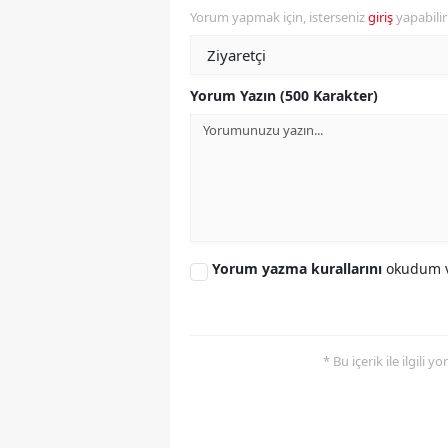
Yorum yapmak için, isterseniz
giriş
yapabili
S
Si
Yorum Yazın (500 Karakter)
S
S
T
T
Yorum yazma kurallarını
okudum v
T
T
* Bu içerik ile ilgili 
Ş
U
V