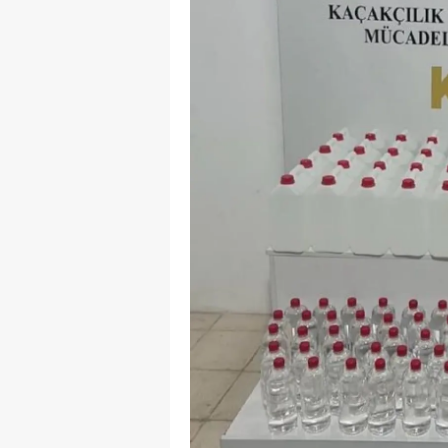
E
E
E
E
E
G
G
G
H
H
I