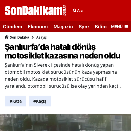
Ara
Gündem
Ekonomi
Magazin
Spor
Bilim ve Teknolo
MENÜ
Asayiş
Son Dakika
Şanlıurfa’da hatalı dönüş
motosiklet kazasına neden oldu
Şanlıurfa'nın Siverek ilçesinde hatalı dönüş yapan
otomobil motosiklet sürücüsünün kaza yapmasına
neden oldu. Kazada motosiklet sürücüsü hafif
yaralandı, otomobil sürücüsü ise olay yerinden kaçtı.
#Kaza
#Kaçış