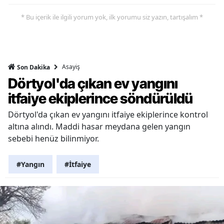
* Bu içerik ile ilgili yorum yok, ilk yorumu siz yazın, tartışalım *
Asayiş
Son Dakika
Dörtyol'da çıkan ev yangını
itfaiye ekiplerince söndürüldü
Dörtyol'da çıkan ev yangını itfaiye ekiplerince kontrol
altına alındı. Maddi hasar meydana gelen yangın
sebebi henüz bilinmiyor.
#Yangın
#İtfaiye