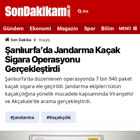
Ara
Gündem
Ekonomi
Magazin
Spor
Bilim ve Teknolo
MENÜ
Asayiş
Son Dakika
Şanlıurfa’da Jandarma Kaçak
Sigara Operasyonu
Gerçekleştirdi
Şanlıurfa'da düzenlenen operasyonda 7 bin 940 paket
kaçak sigara ele geçirildi. Jandarma ekipleri tütün
kaçakçılığına yönelik mücadele kapsamında Viranşehir
ve Akçakale'de arama gerçekleştirdi.
#Jandarma
#Kaçakçılık