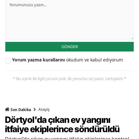
GÖNDER
Yorum yazma kurallarını
okudum ve kabul ediyorum
* Bu içerik ile ilgili yorum yok, ilk yorumu siz yazın, tartışalım *
Asayiş
Son Dakika
Dörtyol'da çıkan ev yangını
itfaiye ekiplerince söndürüldü
Dörtyol'da çıkan ev yangını itfaiye ekiplerince kontrol