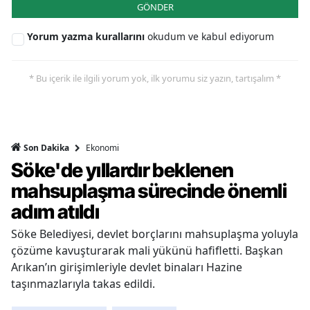
GÖNDER
Yorum yazma kurallarını
okudum ve kabul ediyorum
* Bu içerik ile ilgili yorum yok, ilk yorumu siz yazın, tartışalım *
Ekonomi
Son Dakika
Söke'de yıllardır beklenen
mahsuplaşma sürecinde önemli
adım atıldı
Söke Belediyesi, devlet borçlarını mahsuplaşma yoluyla
çözüme kavuşturarak mali yükünü hafifletti. Başkan
Arıkan’ın girişimleriyle devlet binaları Hazine
taşınmazlarıyla takas edildi.