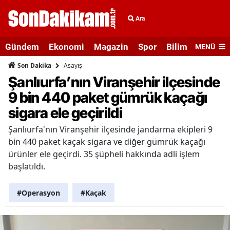
Ara
Gündem
Ekonomi
Magazin
Spor
Bilim ve Teknolo
MENÜ
Asayiş
Son Dakika
Şanlıurfa’nın Viranşehir ilçesinde
9 bin 440 paket gümrük kaçağı
sigara ele geçirildi
Şanlıurfa'nın Viranşehir ilçesinde jandarma ekipleri 9
bin 440 paket kaçak sigara ve diğer gümrük kaçağı
ürünler ele geçirdi. 35 şüpheli hakkında adli işlem
başlatıldı.
#Operasyon
#Kaçak