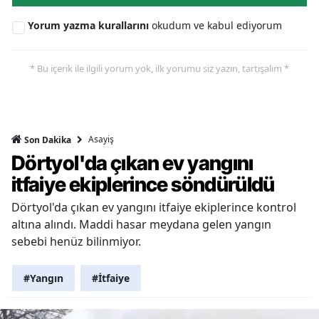
Yorum yazma kurallarını
okudum ve kabul ediyorum
* Bu içerik ile ilgili yorum yok, ilk yorumu siz yazın, tartışalım *
Asayiş
Son Dakika
Dörtyol'da çıkan ev yangını
itfaiye ekiplerince söndürüldü
Dörtyol'da çıkan ev yangını itfaiye ekiplerince kontrol
altına alındı. Maddi hasar meydana gelen yangın
sebebi henüz bilinmiyor.
#Yangın
#İtfaiye