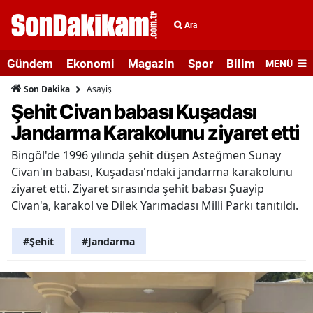
Ara
Gündem
Ekonomi
Magazin
Spor
Bilim ve Teknolo
MENÜ
Asayiş
Son Dakika
Şehit Civan babası Kuşadası
Jandarma Karakolunu ziyaret etti
Bingöl'de 1996 yılında şehit düşen Asteğmen Sunay
Civan'ın babası, Kuşadası'ndaki jandarma karakolunu
ziyaret etti. Ziyaret sırasında şehit babası Şuayip
Civan'a, karakol ve Dilek Yarımadası Milli Parkı tanıtıldı.
#Şehit
#Jandarma