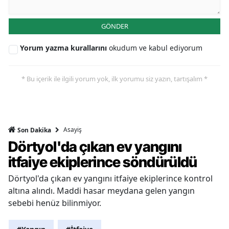
GÖNDER
Yorum yazma kurallarını
okudum ve kabul ediyorum
* Bu içerik ile ilgili yorum yok, ilk yorumu siz yazın, tartışalım *
Asayiş
Son Dakika
Dörtyol'da çıkan ev yangını
itfaiye ekiplerince söndürüldü
Dörtyol'da çıkan ev yangını itfaiye ekiplerince kontrol
altına alındı. Maddi hasar meydana gelen yangın
sebebi henüz bilinmiyor.