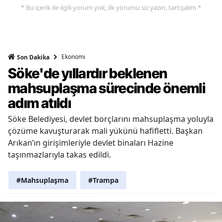
* Bu içerik ile ilgili yorum yok, ilk yorumu siz yazın, tartışalım *
Ekonomi
Son Dakika
Söke'de yıllardır beklenen
mahsuplaşma sürecinde önemli
adım atıldı
Söke Belediyesi, devlet borçlarını mahsuplaşma yoluyla
çözüme kavuşturarak mali yükünü hafifletti. Başkan
Arıkan’ın girişimleriyle devlet binaları Hazine
taşınmazlarıyla takas edildi.
#Mahsuplaşma
#Trampa