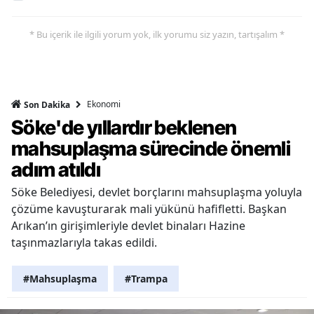
* Bu içerik ile ilgili yorum yok, ilk yorumu siz yazın, tartışalım *
Ekonomi
Son Dakika
Söke'de yıllardır beklenen
mahsuplaşma sürecinde önemli
adım atıldı
Söke Belediyesi, devlet borçlarını mahsuplaşma yoluyla
çözüme kavuşturarak mali yükünü hafifletti. Başkan
Arıkan’ın girişimleriyle devlet binaları Hazine
taşınmazlarıyla takas edildi.
#Mahsuplaşma
#Trampa