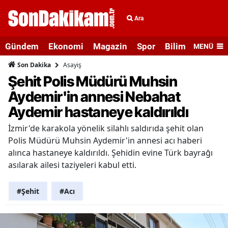
Ara
Gündem
Ekonomi
Magazin
Spor
Bilim ve Teknolo
MENÜ
Asayiş
Son Dakika
Şehit Polis Müdürü Muhsin
Aydemir'in annesi Nebahat
Aydemir hastaneye kaldırıldı
İzmir'de karakola yönelik silahlı saldırıda şehit olan
Polis Müdürü Muhsin Aydemir'in annesi acı haberi
alınca hastaneye kaldırıldı. Şehidin evine Türk bayrağı
asılarak ailesi taziyeleri kabul etti.
#Şehit
#Acı