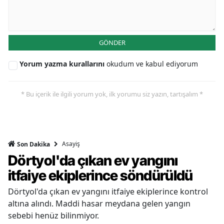
GÖNDER
Yorum yazma kurallarını
okudum ve kabul ediyorum
* Bu içerik ile ilgili yorum yok, ilk yorumu siz yazın, tartışalım *
Asayiş
Son Dakika
Dörtyol'da çıkan ev yangını
itfaiye ekiplerince söndürüldü
Dörtyol'da çıkan ev yangını itfaiye ekiplerince kontrol
altına alındı. Maddi hasar meydana gelen yangın
sebebi henüz bilinmiyor.