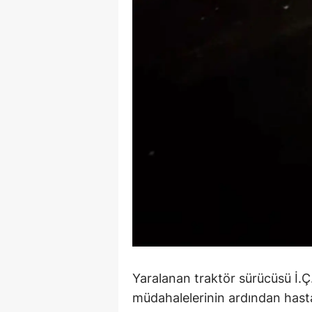
Y
K
Ki
O
D
Yaralanan traktör sürücüsü İ.Ç. v
müdahalelerinin ardından hasta