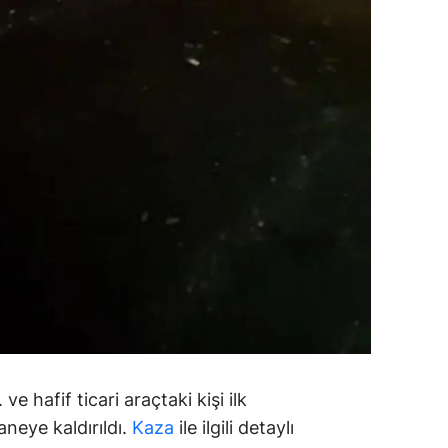
alova
arabük
lis
smaniye
üzce
e hafif ticari araçtaki kişi ilk
neye kaldırıldı.
Kaza
ile ilgili detaylı