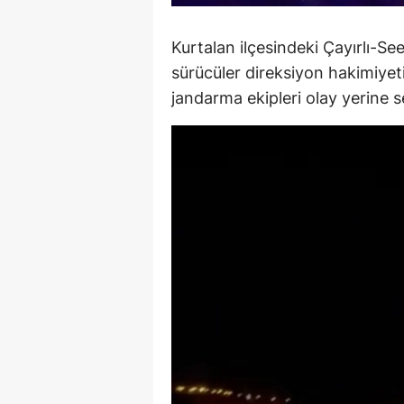
S
Kurtalan ilçesindeki Çayırlı-
Si
sürücüler direksiyon hakimiyet
jandarma ekipleri olay yerine s
S
S
T
T
T
T
Ş
U
V