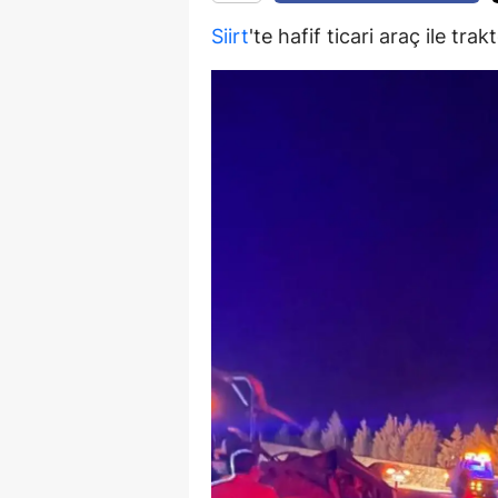
M
Siirt
'te hafif ticari araç ile tra
İ
İ
K
K
K
Kı
K
K
K
K