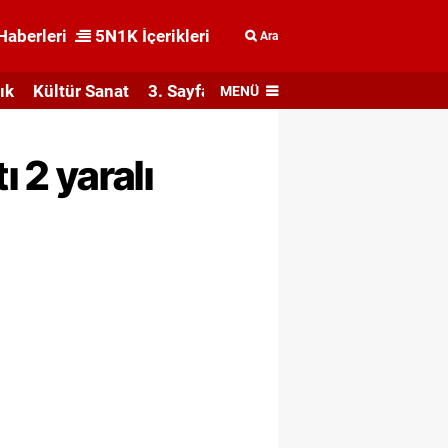
Haberleri
5N1K İçerikleri
Ara
ık
Kültür Sanat
3. Sayfa
MENÜ
ı 2 yaralı