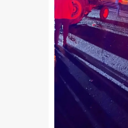
M
M
K
M
M
M
N
N
O
R
S