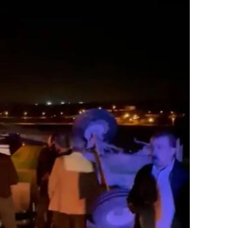
ilecik
ingöl
tlis
olu
urdur
ursa
anakkale
ankırı
orum
enizli
iyarbakır