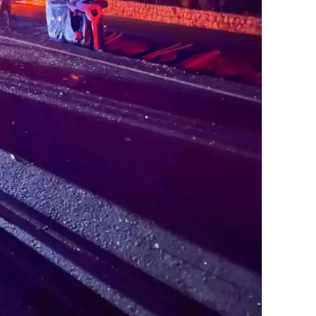
alatya
anisa
ahramanmaraş
ardin
uğla
uş
evşehir
iğde
rdu
ize
akarya