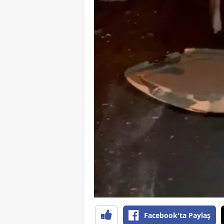
E
E
E
E
E
G
G
G
H
H
Facebook'ta Paylaş
I