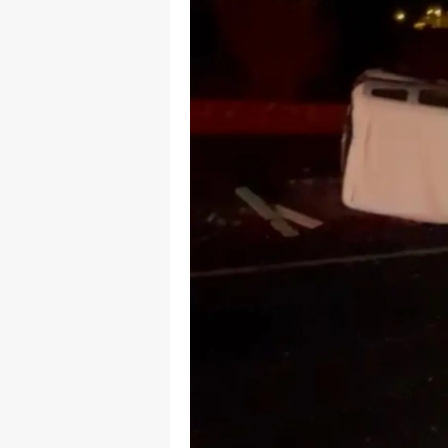
Y
Z
A
B
K
K
B
Ş
B
A
I