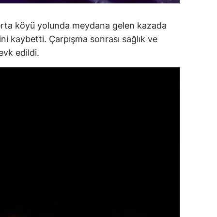
amsun
Seerta köyü yolunda meydana gelen kazada
irt
ini kaybetti. Çarpışma sonrası sağlık ve
evk edildi.
inop
ivas
ekirdağ
okat
rabzon
unceli
anlıurfa
şak
an