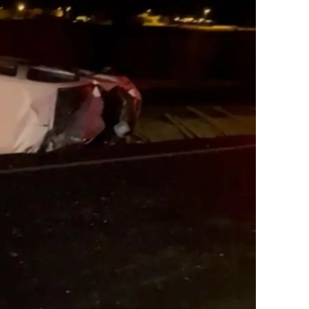
ozgat
onguldak
ksaray
ayburt
araman
ırıkkale
atman
ırnak
artın
rdahan
ğdır