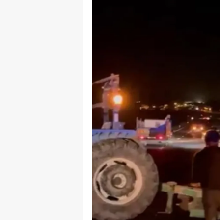
B
B
Bi
B
B
B
Ç
Ç
Ç
D
D