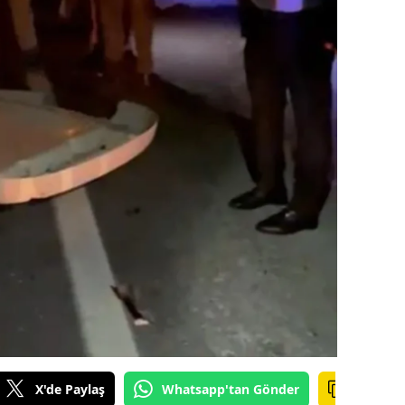
dirne
lazığ
rzincan
rzurum
skişehir
aziantep
iresun
ümüşhane
akkari
atay
X'de Paylaş
Whatsapp'tan Gönder
sparta