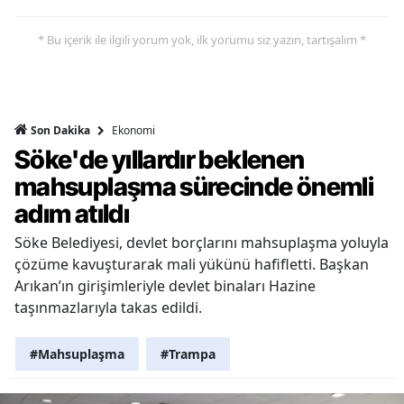
* Bu içerik ile ilgili yorum yok, ilk yorumu siz yazın, tartışalım *
Ekonomi
Son Dakika
Söke'de yıllardır beklenen
mahsuplaşma sürecinde önemli
adım atıldı
Söke Belediyesi, devlet borçlarını mahsuplaşma yoluyla
çözüme kavuşturarak mali yükünü hafifletti. Başkan
Arıkan’ın girişimleriyle devlet binaları Hazine
taşınmazlarıyla takas edildi.
#Mahsuplaşma
#Trampa