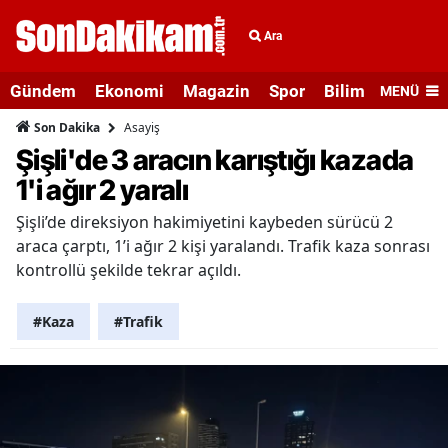
Ara
Gündem
Ekonomi
Magazin
Spor
Bilim ve Teknolo
MENÜ
Asayiş
Son Dakika
Şişli'de 3 aracın karıştığı kazada
1'i ağır 2 yaralı
Şişli’de direksiyon hakimiyetini kaybeden sürücü 2
araca çarptı, 1’i ağır 2 kişi yaralandı. Trafik kaza sonrası
kontrollü şekilde tekrar açıldı.
#Kaza
#Trafik