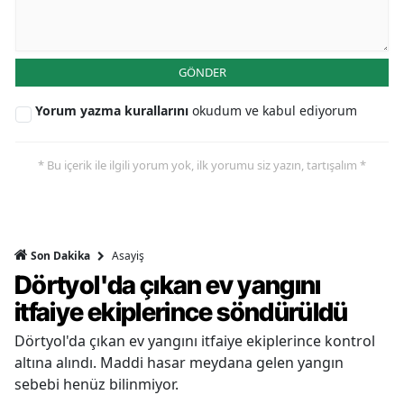
GÖNDER
Yorum yazma kurallarını
okudum ve kabul ediyorum
* Bu içerik ile ilgili yorum yok, ilk yorumu siz yazın, tartışalım *
Asayiş
Son Dakika
Dörtyol'da çıkan ev yangını
itfaiye ekiplerince söndürüldü
Dörtyol'da çıkan ev yangını itfaiye ekiplerince kontrol
altına alındı. Maddi hasar meydana gelen yangın
sebebi henüz bilinmiyor.