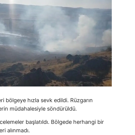
ersin
stanbul
zmir
ars
astamonu
ayseri
rklareli
ırşehir
ri bölgeye hızla sevk edildi. Rüzgarın
ocaeli
lerin müdahalesiyle söndürüldü.
onya
incelemeler başlatıldı. Bölgede herhangi bir
ri alınmadı.
ütahya