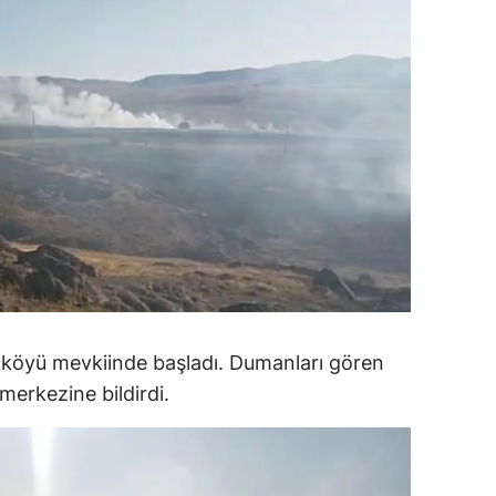
dirne
lazığ
rzincan
rzurum
skişehir
aziantep
iresun
ümüşhane
ık köyü mevkiinde başladı. Dumanları gören
akkari
merkezine bildirdi.
atay
sparta