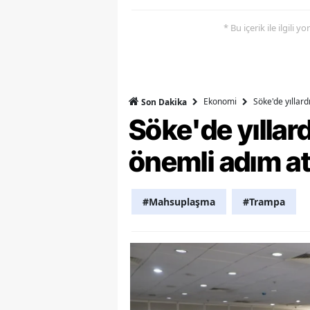
S
* Bu içerik ile ilgili 
Si
S
Ekonomi
Söke'de yıllar
Son Dakika
S
Söke'de yılla
T
önemli adım at
T
T
#Mahsuplaşma
#Trampa
T
Ş
U
V