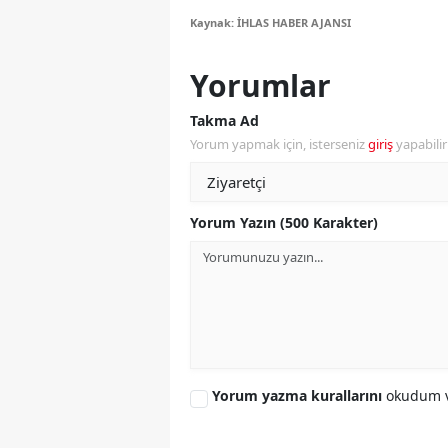
Kaynak: İHLAS HABER AJANSI
M
M
Yorumlar
K
Takma Ad
Yorum yapmak için, isterseniz
giriş
yapabili
M
M
Yorum Yazın (500 Karakter)
M
N
N
O
Yorum yazma kurallarını
okudum v
R
S