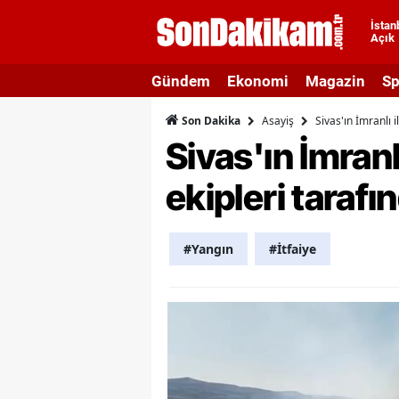
İstan
Açık
A
Gündem
Ekonomi
Magazin
Sp
A
Asayiş
Sivas'ın İmranlı 
Son Dakika
A
Sivas'ın İmranl
A
ekipleri taraf
A
A
#Yangın
#İtfaiye
A
A
A
B