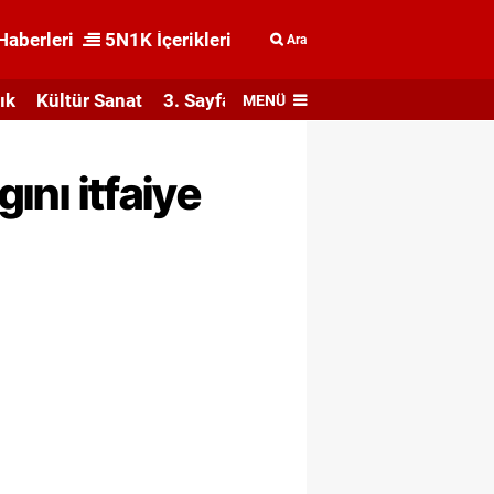
Haberleri
5N1K İçerikleri
Ara
ık
Kültür Sanat
3. Sayfa
MENÜ
ını itfaiye