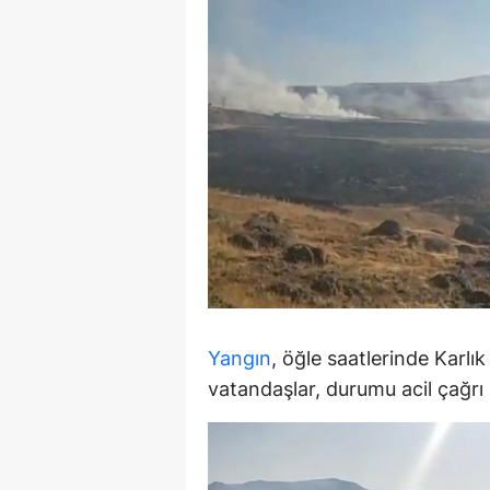
E
E
E
E
E
G
G
G
Yangın
, öğle saatlerinde Karl
H
vatandaşlar, durumu acil çağrı 
H
I