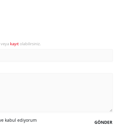
alatya
anisa
ahramanmaraş
r veya
kayıt
olabilirsiniz.
ardin
uğla
uş
evşehir
iğde
rdu
e kabul ediyorum
ize
GÖNDER
akarya