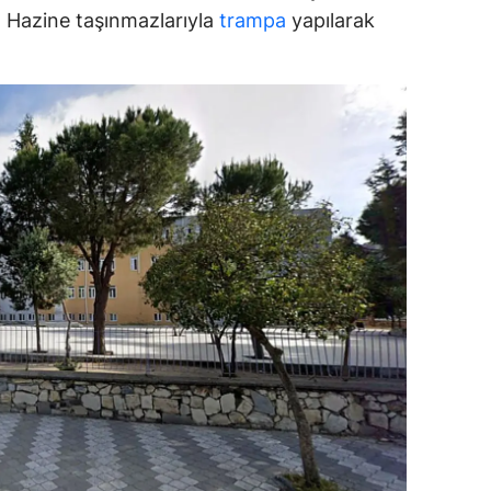
ar, Hazine taşınmazlarıyla
trampa
yapılarak
alova
arabük
lis
smaniye
üzce