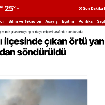
25
°
bul
Son Dakika 
dana
or
Bilim ve Teknoloji
Asayiş
Eğitim
Politika
Sağl
dıyaman
ilçesinde çıkan örtü yangını itfaiye ekipleri tarafından söndürüldü
fyonkarahisar
ı ilçesinde çıkan örtü yang
ğrı
ından söndürüldü
masya
nkara
ntalya
rtvin
ydın
alıkesir