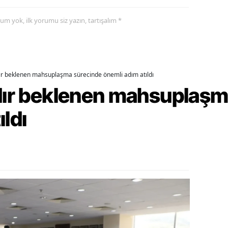
amsun
yorum yok, ilk yorumu siz yazın, tartışalım *
irt
inop
dır beklenen mahsuplaşma sürecinde önemli adım atıldı
ivas
rdır beklenen mahsuplaş
ekirdağ
ıldı
okat
rabzon
unceli
anlıurfa
şak
an