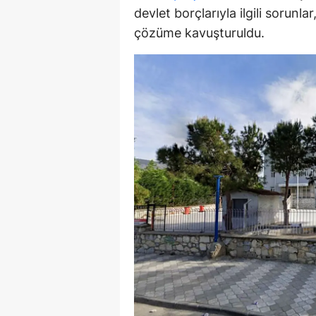
devlet borçlarıyla ilgili sorunl
Y
çözüme kavuşturuldu.
K
Ki
O
D