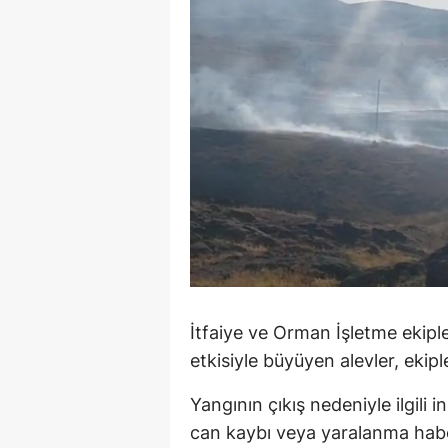
M
İ
İ
K
K
K
Kı
K
İtfaiye ve Orman İşletme ekiple
K
etkisiyle büyüyen alevler, ekip
K
Yangının çıkış nedeniyle ilgili 
can kaybı veya yaralanma habe
K