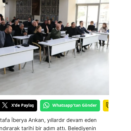
ozgat
onguldak
ksaray
ayburt
araman
ırıkkale
atman
ırnak
X'de Paylaş
Whatsapp'tan Gönder
artın
rdahan
afa İberya Arıkan, yıllardır devam eden
dırarak tarihi bir adım attı. Belediyenin
ğdır