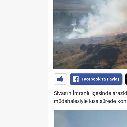
B
B
Bi
B
B
B
Ç
Facebook'ta Paylaş
Ç
Sivas’ın İmranlı ilçesinde arazi
Ç
müdahalesiyle kısa sürede kontr
D
D