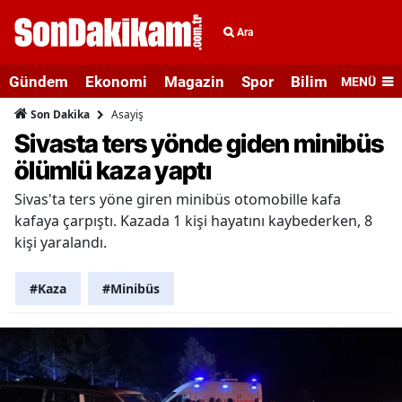
Ara
Gündem
Ekonomi
Magazin
Spor
Bilim ve Teknolo
MENÜ
Asayiş
Son Dakika
Sivasta ters yönde giden minibüs
ölümlü kaza yaptı
Sivas'ta ters yöne giren minibüs otomobille kafa
kafaya çarpıştı. Kazada 1 kişi hayatını kaybederken, 8
kişi yaralandı.
#Kaza
#Minibüs