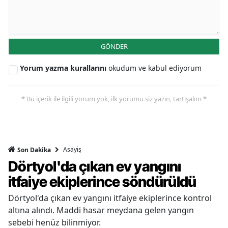
GÖNDER
Yorum yazma kurallarını
okudum ve kabul ediyorum
* Bu içerik ile ilgili yorum yok, ilk yorumu siz yazın, tartışalım *
Asayiş
Son Dakika
Dörtyol'da çıkan ev yangını
itfaiye ekiplerince söndürüldü
Dörtyol'da çıkan ev yangını itfaiye ekiplerince kontrol
altına alındı. Maddi hasar meydana gelen yangın
sebebi henüz bilinmiyor.