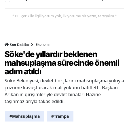
* Bu içerik ile ilgili yorum yok, ilk yorumu siz yazın, tartışalım *
Ekonomi
Son Dakika
Söke'de yıllardır beklenen
mahsuplaşma sürecinde önemli
adım atıldı
Söke Belediyesi, devlet borçlarını mahsuplaşma yoluyla
çözüme kavuşturarak mali yükünü hafifletti. Başkan
Arıkan’ın girişimleriyle devlet binaları Hazine
taşınmazlarıyla takas edildi.
#Mahsuplaşma
#Trampa