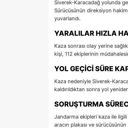
Siverek-Karacadağ yolunda gece
E
Sürücüsünün direksiyon hakimi
yuvarlandı.
E
E
YARALILAR HIZLA H
E
Kaza sonrası olay yerine sağlık 
kişi, 112 ekiplerinin müdahalesi
E
G
YOL GEÇICI SÜRE KA
G
Kaza nedeniyle Siverek-Karacad
G
kaldırıldıktan sonra yol yeniden
H
SORUŞTURMA SÜRECI
H
Jandarma ekipleri kaza ile ilgil
I
aracın plakası ve sürücüsünün ki