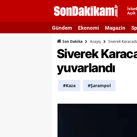
İstan
Açık
A
Gündem
Ekonomi
Magazin
Sp
A
Asayiş
Siverek Karacad
Son Dakika
A
Siverek Karac
A
yuvarlandı
A
A
#Kaza
#Şarampol
A
A
A
B