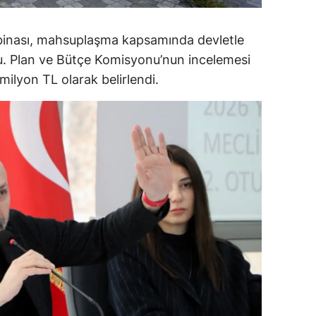
alova
 binası, mahsuplaşma kapsamında devletle
arabük
du. Plan ve Bütçe Komisyonu’nun incelemesi
ilyon TL olarak belirlendi.
lis
smaniye
üzce