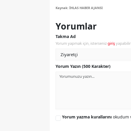
M
Kaynak: İHLAS HABER AJANSI
İ
Yorumlar
İ
Takma Ad
Yorum yapmak için, isterseniz
giriş
yapabili
K
K
Yorum Yazın (500 Karakter)
K
Kı
K
K
K
Yorum yazma kurallarını
okudum v
K