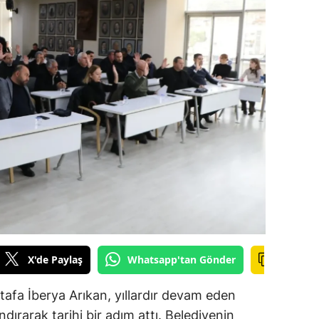
amsun
irt
inop
ivas
ekirdağ
okat
rabzon
unceli
anlıurfa
X'de Paylaş
Whatsapp'tan Gönder
şak
afa İberya Arıkan, yıllardır devam eden
dırarak tarihi bir adım attı. Belediyenin
an