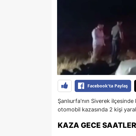
B
B
Bi
B
B
B
Ç
Facebook'ta Paylaş
Ç
Şanlıurfa'nın Siverek ilçesind
Ç
otomobil kazasında 2 kişi yaral
D
KAZA GECE SAATLER
D