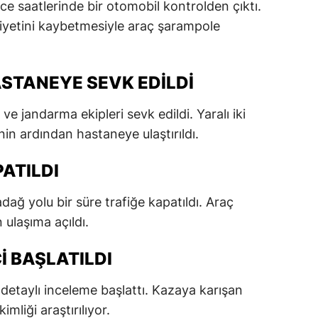
 saatlerinde bir otomobil kontrolden çıktı.
dirne
yetini kaybetmesiyle araç şarampole
lazığ
rzincan
ASTANEYE SEVK EDILDI
rzurum
ve jandarma ekipleri sevk edildi. Yaralı iki
nin ardından hastaneye ulaştırıldı.
skişehir
aziantep
PATILDI
iresun
ağ yolu bir süre trafiğe kapatıldı. Araç
ümüşhane
 ulaşıma açıldı.
akkari
 BAŞLATILDI
atay
i detaylı inceleme başlattı. Kazaya karışan
sparta
mliği araştırılıyor.