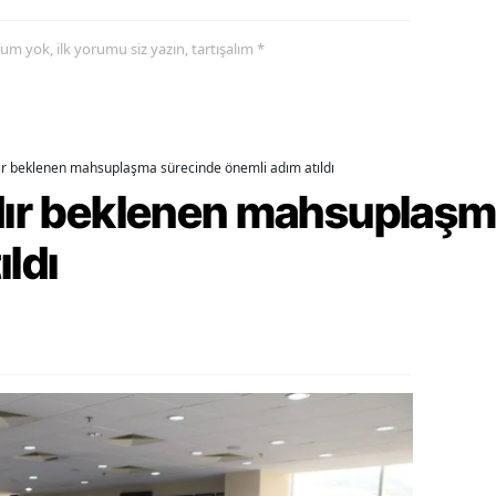
alatya
yorum yok, ilk yorumu siz yazın, tartışalım *
anisa
ahramanmaraş
dır beklenen mahsuplaşma sürecinde önemli adım atıldı
ardin
rdır beklenen mahsuplaş
uğla
ıldı
uş
evşehir
iğde
rdu
ize
akarya