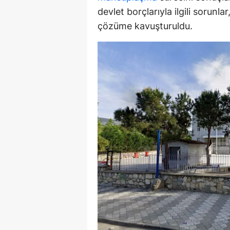
devlet borçlarıyla ilgili sorunl
Y
çözüme kavuşturuldu.
Z
A
B
K
K
B
Ş
B
A
I