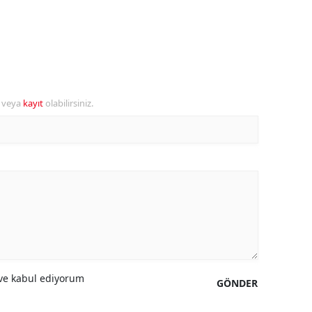
ersin
stanbul
zmir
r veya
kayıt
olabilirsiniz.
ars
astamonu
ayseri
rklareli
ırşehir
ocaeli
onya
e kabul ediyorum
GÖNDER
ütahya