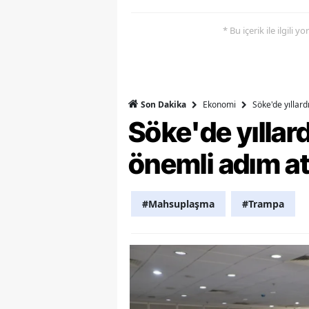
M
* Bu içerik ile ilgili 
M
K
Ekonomi
Söke'de yıllar
Son Dakika
M
Söke'de yılla
M
önemli adım at
M
N
#Mahsuplaşma
#Trampa
N
O
R
S