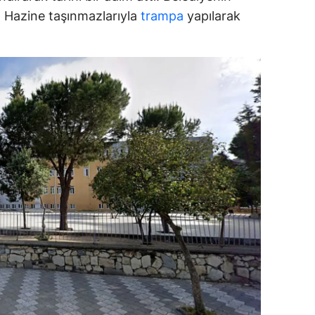
ar, Hazine taşınmazlarıyla
trampa
yapılarak
ozgat
onguldak
ksaray
ayburt
araman
ırıkkale
atman
ırnak
artın
rdahan
ğdır