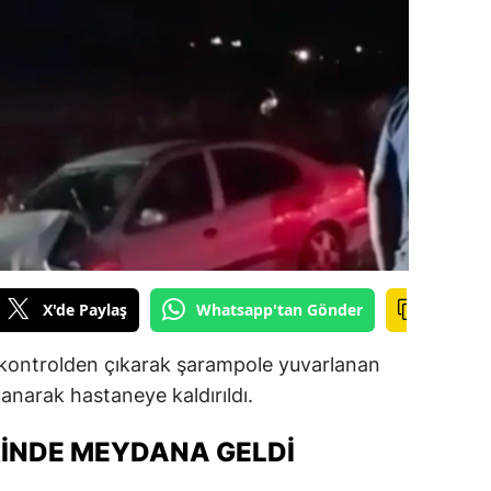
ilecik
ingöl
tlis
olu
urdur
ursa
anakkale
X'de Paylaş
Whatsapp'tan Gönder
ankırı
e kontrolden çıkarak şarampole yuvarlanan
orum
anarak hastaneye kaldırıldı.
enizli
INDE MEYDANA GELDI
iyarbakır