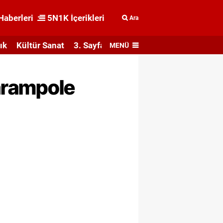
Haberleri
5N1K İçerikleri
Ara
ık
Kültür Sanat
3. Sayfa
MENÜ
arampole