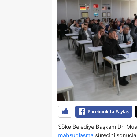
S
Si
S
S
T
T
T
T
Ş
Facebook'ta Paylaş
U
Söke Belediye Başkanı Dr. Must
mahsuplaşma
sürecini sonuçlan
V