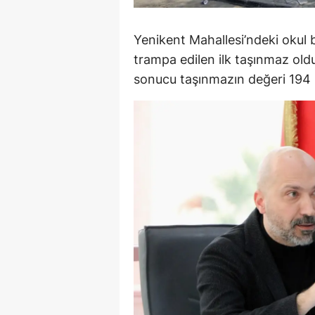
Y
Yenikent Mahallesi’ndeki okul
K
trampa edilen ilk taşınmaz ol
sonucu taşınmazın değeri 194 m
Ki
O
D