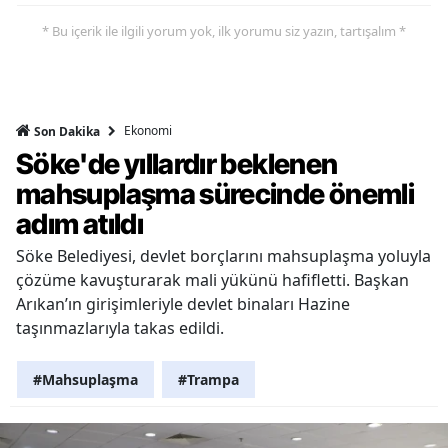
* Bu içerik ile ilgili yorum yok, ilk yorumu siz yazın, tartışalım *
Ekonomi
Son Dakika
Söke'de yıllardır beklenen
mahsuplaşma sürecinde önemli
adım atıldı
Söke Belediyesi, devlet borçlarını mahsuplaşma yoluyla
çözüme kavuşturarak mali yükünü hafifletti. Başkan
Arıkan’ın girişimleriyle devlet binaları Hazine
taşınmazlarıyla takas edildi.
#Mahsuplaşma
#Trampa