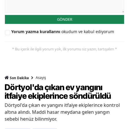
GÖNDER
Yorum yazma kurallarını
okudum ve kabul ediyorum
* Bu içerik ile ilgili yorum yok, ilk yorumu siz yazın, tartışalım *
Asayiş
Son Dakika
Dörtyol'da çıkan ev yangını
itfaiye ekiplerince söndürüldü
Dörtyol'da çıkan ev yangını itfaiye ekiplerince kontrol
altına alındı. Maddi hasar meydana gelen yangın
sebebi henüz bilinmiyor.