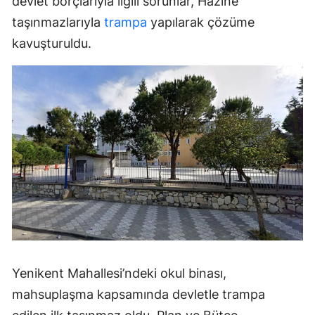
devlet borçlarıyla ilgili sorunlar, Hazine
taşınmazlarıyla
trampa
yapılarak çözüme
kavuşturuldu.
Yenikent Mahallesi’ndeki okul binası,
mahsuplaşma kapsamında devletle trampa