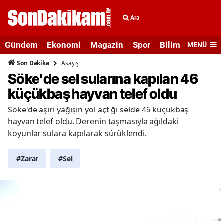
Ara
Gündem
Ekonomi
Magazin
Spor
Bilim ve Teknolo
MENÜ
Asayiş
Son Dakika
Söke'de sel sularına kapılan 46
küçükbaş hayvan telef oldu
Söke'de aşırı yağışın yol açtığı selde 46 küçükbaş
hayvan telef oldu. Derenin taşmasıyla ağıldaki
koyunlar sulara kapılarak sürüklendi.
#Zarar
#Sel