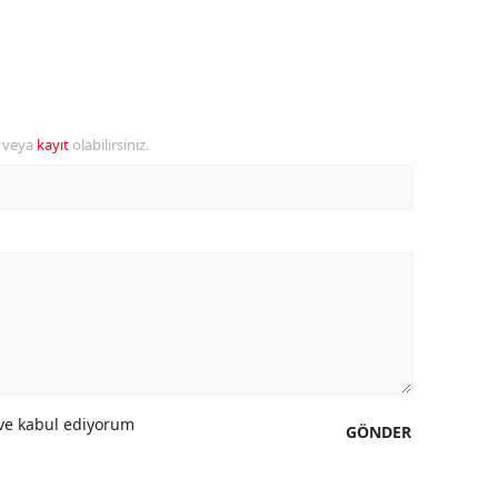
ersin
stanbul
zmir
r veya
kayıt
olabilirsiniz.
ars
astamonu
ayseri
rklareli
ırşehir
ocaeli
e kabul ediyorum
GÖNDER
onya
ütahya