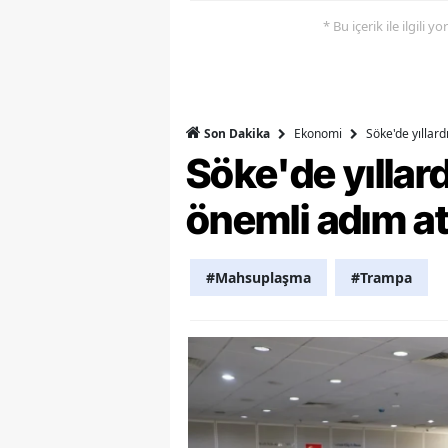
* Bu içerik ile ilgili 
M
M
K
Ekonomi
Söke'de yıllar
Son Dakika
M
Söke'de yılla
M
önemli adım at
M
N
#Mahsuplaşma
#Trampa
N
O
R
S