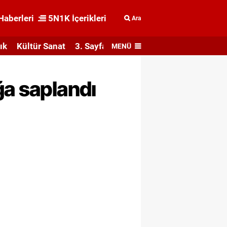
Haberleri
5N1K İçerikleri
Ara
ık
Kültür Sanat
3. Sayfa
MENÜ
ğa saplandı