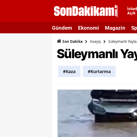
İstan
Açık
A
Gündem
Ekonomi
Magazin
Sp
A
Asayiş
Süleymanlı Yayla
Son Dakika
A
Süleymanlı Yay
A
A
#Kaza
#Kurtarma
A
A
A
A
B