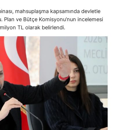
 binası, mahsuplaşma kapsamında devletle
alova
du. Plan ve Bütçe Komisyonu’nun incelemesi
arabük
ilyon TL olarak belirlendi.
lis
smaniye
üzce