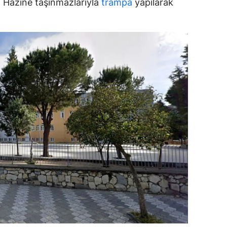
ar, Hazine taşınmazlarıyla
trampa
yapılarak
ozgat
onguldak
ksaray
ayburt
araman
ırıkkale
atman
ırnak
artın
rdahan
ğdır