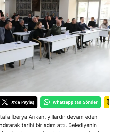
amsun
irt
inop
ivas
ekirdağ
okat
rabzon
unceli
X'de Paylaş
Whatsapp'tan Gönder
anlıurfa
afa İberya Arıkan, yıllardır devam eden
şak
dırarak tarihi bir adım attı. Belediyenin
an