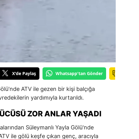
ilecik
ingöl
tlis
olu
urdur
ursa
X'de Paylaş
Whatsapp'tan Gönder
anakkale
lü'nde ATV ile gezen bir kişi balçığa
ankırı
edekilerin yardımıyla kurtarıldı.
orum
RÜCÜSÜ ZOR ANLAR YAŞADI
enizli
talarından Süleymanlı Yayla Gölü'nde
iyarbakır
ATV ile gölü keşfe çıkan genç, aracıyla