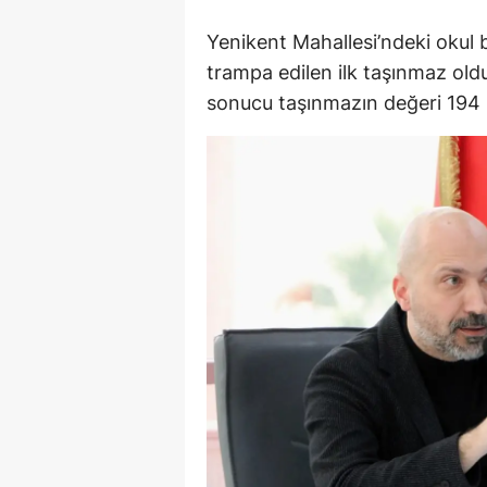
Yenikent Mahallesi’ndeki okul
Y
trampa edilen ilk taşınmaz ol
K
sonucu taşınmazın değeri 194 m
Ki
O
D