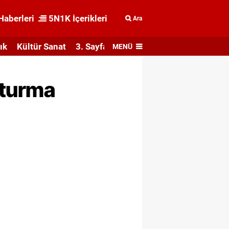
Haberleri
5N1K İçerikleri
Ara
ık
Kültür Sanat
3. Sayfa
MENÜ
uşturma