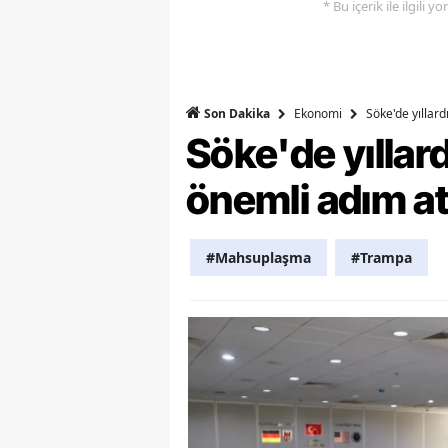
* Bu içerik ile ilgili 
Y
Z
Ekonomi
Söke'de yıllar
Son Dakika
A
Söke'de yılla
B
önemli adım at
K
K
#Mahsuplaşma
#Trampa
B
Ş
B
A
I