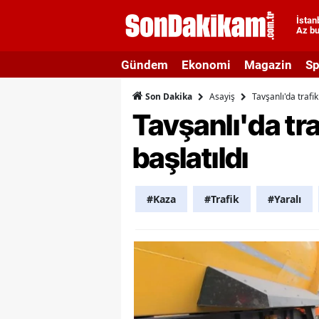
İstan
Az bu
A
Gündem
Ekonomi
Magazin
Sp
A
Asayiş
Tavşanlı'da trafik
Son Dakika
A
Tavşanlı'da tra
A
başlatıldı
A
A
#Kaza
#Trafik
#Yaralı
A
A
A
B