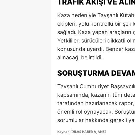
TRAFIK AKIŞI VE AL
M
Kaza nedeniyle Tavşanlı Kütah
M
ekipleri, yolu kontrollü bir şek
sağladı. Kaza yapan araçların ç
K
Yetkililer, sürücüleri dikkatli o
M
konusunda uyardı. Benzer kaza
alınacağı belirtildi.
M
M
SORUŞTURMA DEVAM
N
Tavşanlı Cumhuriyet Başsavcılı
kapsamında, kazanın tüm detayla
N
tarafından hazırlanacak rapor,
O
önemli rol oynayacak. Soruşt
sorumlular hakkında gerekli yasa
R
Kaynak: İHLAS HABER AJANSI
S