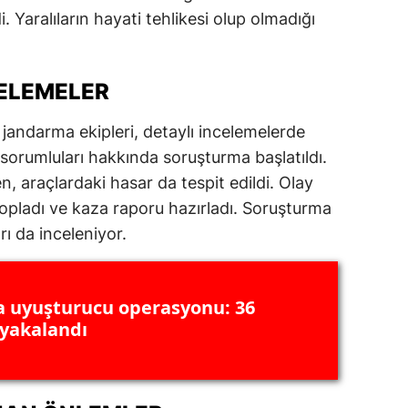
i. Yaralıların hayati tehlikesi olup olmadığı
ersin
stanbul
CELEMELER
zmir
 jandarma ekipleri, detaylı incelemelerde
ars
sorumluları hakkında soruşturma başlatıldı.
astamonu
n, araçlardaki hasar da tespit edildi. Olay
i topladı ve kaza raporu hazırladı. Soruşturma
ayseri
ı da inceleniyor.
rklareli
ırşehir
a uyuşturucu operasyonu: 36
ocaeli
 yakalandı
onya
ütahya