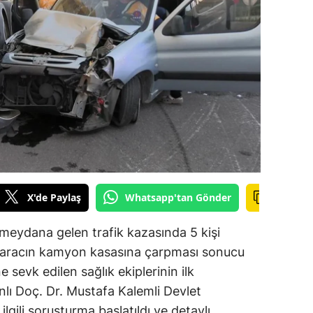
ilecik
ingöl
tlis
olu
urdur
ursa
anakkale
X'de Paylaş
Whatsapp'tan Gönder
ankırı
 meydana gelen trafik kazasında 5 kişi
orum
bir aracın kamyon kasasına çarpması sonucu
ne sevk edilen sağlık ekiplerinin ilk
enizli
lı Doç. Dr. Mustafa Kalemli Devlet
iyarbakır
ilgili soruşturma başlatıldı ve detaylı