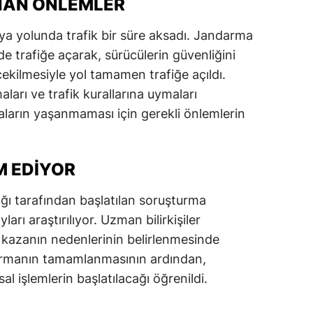
INAN ÖNLEMLER
alatya
ya yolunda trafik bir süre aksadı. Jandarma
anisa
ilde trafiğe açarak, sürücülerin güvenliğini
ekilmesiyle yol tamamen trafiğe açıldı.
ahramanmaraş
lmaları ve trafik kurallarına uymaları
ardin
ların yaşanmaması için gerekli önlemlerin
uğla
uş
 EDIYOR
evşehir
ğı tarafından başlatılan soruşturma
rı araştırılıyor. Uzman bilirkişiler
iğde
 kazanın nedenlerinin belirlenmesinde
rdu
urmanın tamamlanmasının ardından,
l işlemlerin başlatılacağı öğrenildi.
ize
akarya