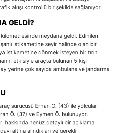
fik akışı kontrollü bir şekilde sağlanıyor.
dirne
lazığ
A GELDI?
rzincan
 kilometresinde meydana geldi. Edinilen
rzurum
şanlı istikametine seyir halinde olan bir
a istikametine dönmek isteyen bir tırın
skişehir
nın etkisiyle araçta bulunan 5 kişi
aziantep
olay yerine çok sayıda ambulans ve jandarma
iresun
MU
ümüşhane
akkari
raç sürücüsü Erhan Ö. (43) ile yolcular
Nuran Ö. (37) ve Eymen Ö. bulunuyor.
atay
arı hakkında henüz detaylı bir açıklama
sparta
vi altına alındıkları ve gerekli