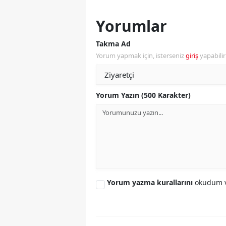
S
Yorumlar
Si
Takma Ad
Yorum yapmak için, isterseniz
giriş
yapabili
S
S
Yorum Yazın (500 Karakter)
T
T
T
T
Ş
Yorum yazma kurallarını
okudum v
U
V