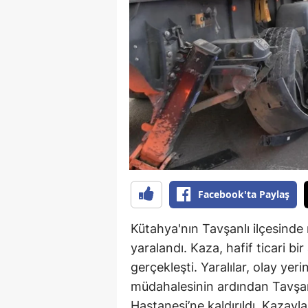
B
B
Bi
B
B
B
Ç
Facebook'ta Paylaş
Ç
Kütahya'nın Tavşanlı ilçesinde
Ç
yaralandı. Kaza, hafif ticari 
gerçekleşti. Yaralılar, olay yeri
D
müdahalesinin ardından Tavşan
D
Hastanesi’ne kaldırıldı. Kazayla 