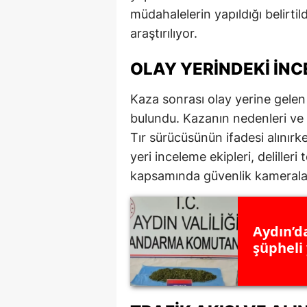
müdahalelerin yapıldığı belirtild
M
araştırılıyor.
İ
OLAY YERINDEKI İN
İ
Kaza sonrası olay yerine gelen
K
bulundu. Kazanın nedenleri ve 
K
Tır sürücüsünün ifadesi alınırke
yeri inceleme ekipleri, deliller
K
kapsamında güvenlik kameralar
Kı
K
Aydın’d
K
şüpheli
K
K