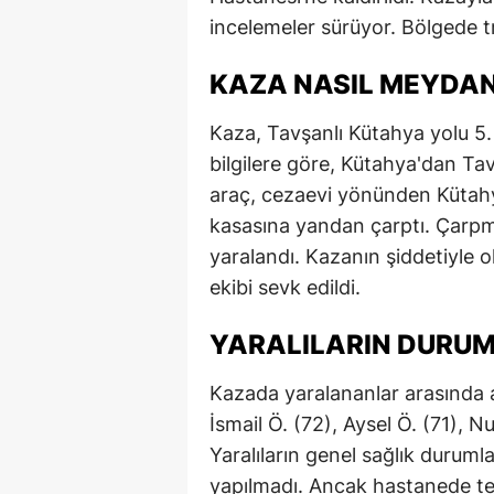
incelemeler sürüyor. Bölgede tra
E
E
KAZA NASIL MEYDAN
E
Kaza, Tavşanlı Kütahya yolu 5.
E
bilgilere göre, Kütahya'dan Tav
araç, cezaevi yönünden Kütahy
E
kasasına yandan çarptı. Çarpma
G
yaralandı. Kazanın şiddetiyle 
ekibi sevk edildi.
G
YARALILARIN DURU
G
H
Kazada yaralananlar arasında a
İsmail Ö. (72), Aysel Ö. (71), 
H
Yaralıların genel sağlık duruml
I
yapılmadı. Ancak hastanede teda