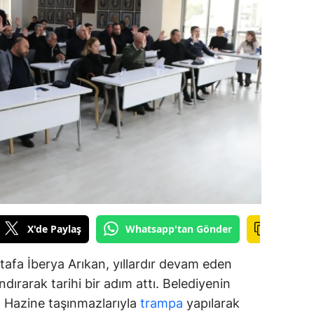
alova
arabük
lis
smaniye
üzce
X'de Paylaş
Whatsapp'tan Gönder
afa İberya Arıkan, yıllardır devam eden
dırarak tarihi bir adım attı. Belediyenin
ar, Hazine taşınmazlarıyla
trampa
yapılarak