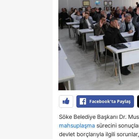
Y
K
Ki
O
D
Facebook'ta Paylaş
Söke Belediye Başkanı Dr. Must
mahsuplaşma
sürecini sonuçlan
devlet borçlarıyla ilgili sorunl