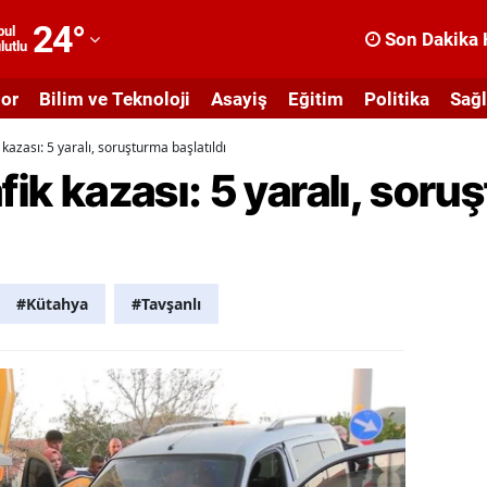
24
°
bul
Son Dakika 
lutlu
dana
or
Bilim ve Teknoloji
Asayiş
Eğitim
Politika
Sağl
dıyaman
 kazası: 5 yaralı, soruşturma başlatıldı
fyonkarahisar
fik kazası: 5 yaralı, sor
ğrı
masya
nkara
#Kütahya
#Tavşanlı
ntalya
rtvin
ydın
alıkesir