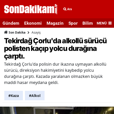
Ara
Gündem
Ekonomi
Magazin
Spor
Bilim ve Teknolo
MENÜ
Asayiş
Son Dakika
Tekirdağ Çorlu'da alkollü sürücü
polisten kaçıp yolcu durağına
çarptı.
Tekirdağ Çorlu'da polisin dur ikazına uymayan alkollü
sürücü, direksiyon hakimiyetini kaybedip yolcu
durağına çarptı. Kazada yaralanan olmazken büyük
maddi hasar meydana geldi.
#Kaza
#Alkol