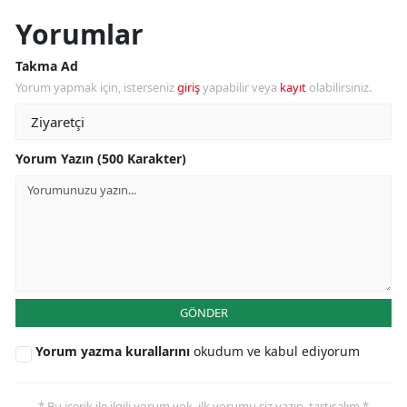
Yorumlar
Takma Ad
Yorum yapmak için, isterseniz
giriş
yapabilir veya
kayıt
olabilirsiniz.
Yorum Yazın (500 Karakter)
GÖNDER
Yorum yazma kurallarını
okudum ve kabul ediyorum
* Bu içerik ile ilgili yorum yok, ilk yorumu siz yazın, tartışalım *