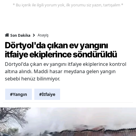
* Bu içerik ile ilgili yorum yok, ilk yorumu siz yazın, tartışalım *
Asayiş
Son Dakika
Dörtyol'da çıkan ev yangını
itfaiye ekiplerince söndürüldü
Dörtyol'da çıkan ev yangını itfaiye ekiplerince kontrol
altına alındı. Maddi hasar meydana gelen yangın
sebebi henüz bilinmiyor.
#Yangın
#İtfaiye