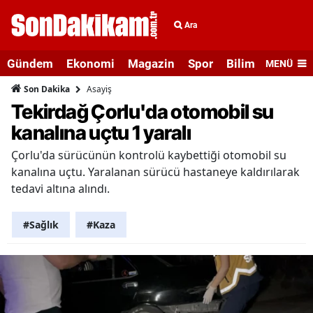
Ara
Gündem
Ekonomi
Magazin
Spor
Bilim ve Teknolo
MENÜ
Asayiş
Son Dakika
Tekirdağ Çorlu'da otomobil su
kanalına uçtu 1 yaralı
Çorlu'da sürücünün kontrolü kaybettiği otomobil su
kanalına uçtu. Yaralanan sürücü hastaneye kaldırılarak
tedavi altına alındı.
#Sağlık
#Kaza