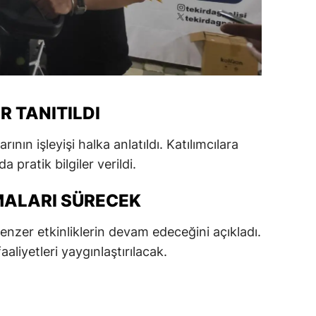
alatya
anisa
ahramanmaraş
ardin
 TANITILDI
uğla
n işleyişi halka anlatıldı. Katılımcılara
 pratik bilgiler verildi.
uş
evşehir
MALARI SÜRECEK
iğde
nzer etkinliklerin devam edeceğini açıkladı.
aliyetleri yaygınlaştırılacak.
rdu
ize
akarya