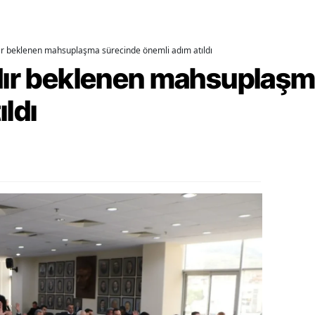
ozgat
dır beklenen mahsuplaşma sürecinde önemli adım atıldı
onguldak
rdır beklenen mahsuplaş
ksaray
ıldı
ayburt
araman
ırıkkale
atman
ırnak
artın
rdahan
ğdır