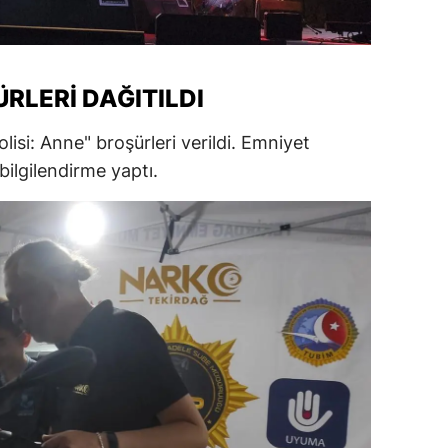
ersin
stanbul
RLERI DAĞITILDI
zmir
olisi: Anne" broşürleri verildi. Emniyet
ars
bilgilendirme yaptı.
astamonu
ayseri
rklareli
ırşehir
ocaeli
onya
ütahya