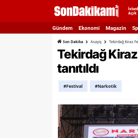
İstan
Açık
A
Gündem
Ekonomi
Magazin
Sp
A
Asayiş
Tekirdağ Kiraz F
Son Dakika
A
Tekirdağ Kira
A
tanıtıldı
A
A
#Festival
#Narkotik
A
A
A
B