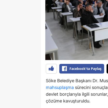
Y
K
Ki
O
D
Facebook'ta Paylaş
Söke Belediye Başkanı Dr. Must
mahsuplaşma
sürecini sonuçlan
devlet borçlarıyla ilgili sorunl
çözüme kavuşturuldu.