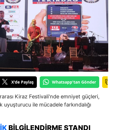
ilecik
ingöl
tlis
olu
urdur
ursa
anakkale
X'de Paylaş
Whatsapp'tan Gönder
ankırı
arası Kiraz Festivali'nde emniyet güçleri,
orum
 uyuşturucu ile mücadele farkındalığı
enizli
iyarbakır
IK
BILGILENDIRME STANDI