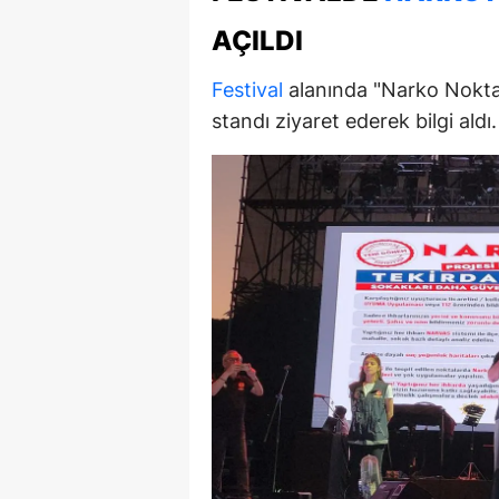
E
AÇILDI
E
Festival
alanında "Narko Nokta"
E
standı ziyaret ederek bilgi aldı.
E
E
G
G
G
H
H
I