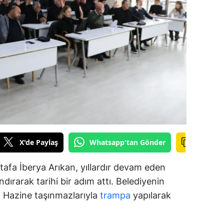
alova
arabük
lis
smaniye
üzce
X'de Paylaş
Whatsapp'tan Gönder
afa İberya Arıkan, yıllardır devam eden
dırarak tarihi bir adım attı. Belediyenin
ar, Hazine taşınmazlarıyla
trampa
yapılarak