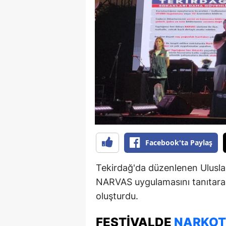
B
B
Bi
B
B
B
Ç
Facebook'ta Paylaş
Ç
Tekirdağ'da düzenlenen Uluslar
Ç
NARVAS uygulamasını tanıtarak
oluşturdu.
D
D
FESTIVALDE
NARKOT