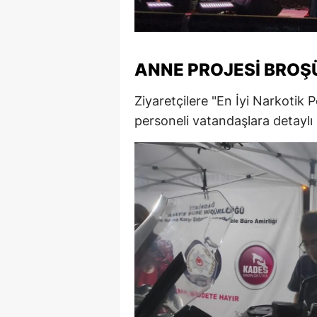
M
İ
ANNE PROJESI BROŞÜ
İ
Ziyaretçilere "En İyi Narkotik P
K
personeli vatandaşlara detaylı 
K
K
Kı
K
K
K
K