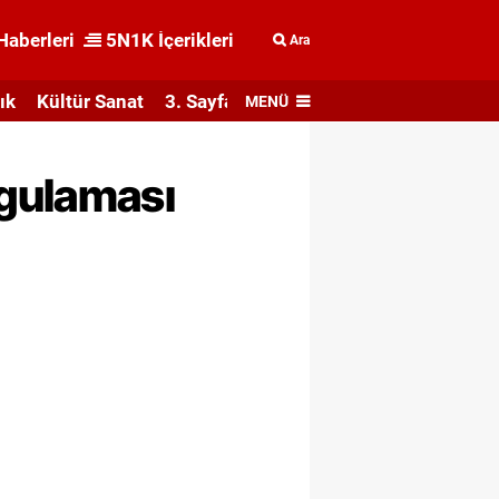
Haberleri
5N1K İçerikleri
Ara
ık
Kültür Sanat
3. Sayfa
MENÜ
ygulaması