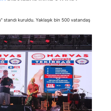
dirne
lazığ
 standı kuruldu. Yaklaşık bin 500 vatandaş
rzincan
rzurum
skişehir
aziantep
iresun
ümüşhane
akkari
atay
sparta