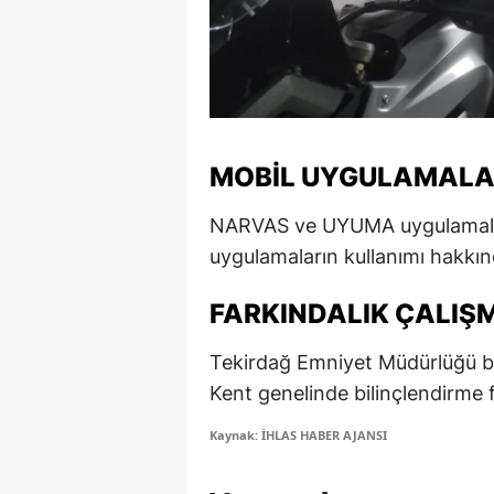
M
M
K
M
MOBIL UYGULAMALAR
M
NARVAS ve UYUMA uygulamalarını
uygulamaların kullanımı hakkında
M
N
FARKINDALIK ÇALIŞ
N
Tekirdağ Emniyet Müdürlüğü be
Kent genelinde bilinçlendirme fa
O
Kaynak: İHLAS HABER AJANSI
R
S