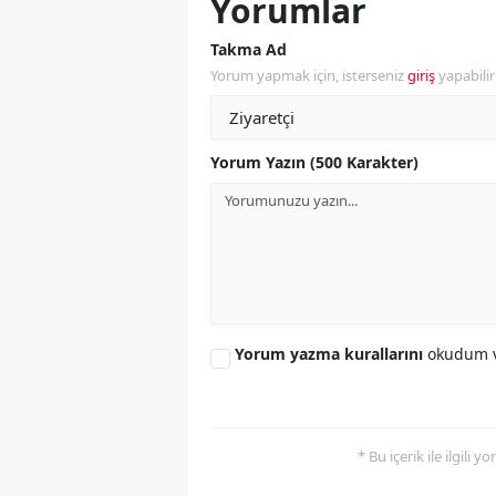
Yorumlar
S
Takma Ad
Yorum yapmak için, isterseniz
giriş
yapabili
Si
S
Yorum Yazın (500 Karakter)
S
T
T
T
Yorum yazma kurallarını
okudum v
T
Ş
U
* Bu içerik ile ilgili 
V