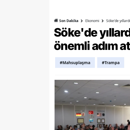
Y
Ekonomi
Söke'de yıllar
Son Dakika
Z
Söke'de yılla
A
önemli adım at
B
K
#Mahsuplaşma
#Trampa
K
B
Ş
B
A
I