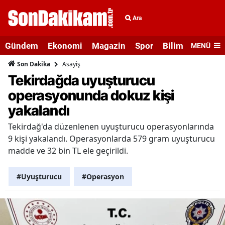
Ara
Gündem
Ekonomi
Magazin
Spor
Bilim ve Teknolo
MENÜ
Asayiş
Son Dakika
Tekirdağda uyuşturucu
operasyonunda dokuz kişi
yakalandı
Tekirdağ'da düzenlenen uyuşturucu operasyonlarında
9 kişi yakalandı. Operasyonlarda 579 gram uyuşturucu
madde ve 32 bin TL ele geçirildi.
#Uyuşturucu
#Operasyon