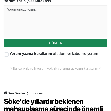
Yorum Yazın (500 Karakter)
GÖNDER
Yorum yazma kurallarını
okudum ve kabul ediyorum
* Bu içerik ile ilgili yorum yok, ilk yorumu siz yazın, tartışalım *
Ekonomi
Son Dakika
Söke'de yıllardır beklenen
mahsuplaşma sürecinde önemli