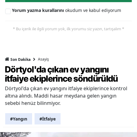
Yorum yazma kurallarını
okudum ve kabul ediyorum
* Bu içerik ile ilgili yorum yok, ilk yorumu siz yazın, tartışalım *
Asayiş
Son Dakika
Dörtyol'da çıkan ev yangını
itfaiye ekiplerince söndürüldü
Dörtyol'da çıkan ev yangını itfaiye ekiplerince kontrol
altına alındı. Maddi hasar meydana gelen yangın
sebebi henüz bilinmiyor.
#Yangın
#İtfaiye