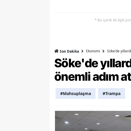
Y
* Bu içerik ile ilgili 
Z
A
B
Ekonomi
Söke'de yıllar
Son Dakika
Söke'de yılla
K
K
önemli adım at
B
#Mahsuplaşma
#Trampa
Ş
B
A
I