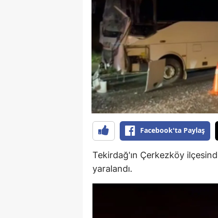
B
B
Bi
B
B
B
Ç
Facebook'ta Paylaş
Ç
Tekirdağ'ın Çerkezköy ilçesinde
yaralandı.
Ç
D
D