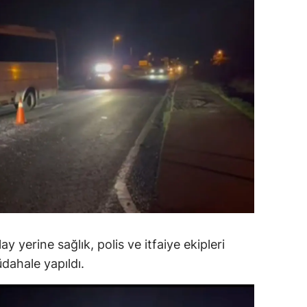
ersin
stanbul
zmir
ars
astamonu
ayseri
rklareli
ırşehir
ocaeli
y yerine sağlık, polis ve itfaiye ekipleri
üdahale yapıldı.
onya
ütahya