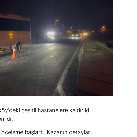
alatya
anisa
ahramanmaraş
ardin
uğla
uş
evşehir
iğde
rdu
y'deki çeşitli hastanelere kaldırıldı.
nildi.
ize
i inceleme başlattı. Kazanın detayları
akarya