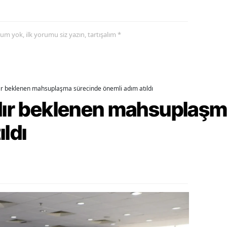
ozgat
yorum yok, ilk yorumu siz yazın, tartışalım *
onguldak
ksaray
ayburt
dır beklenen mahsuplaşma sürecinde önemli adım atıldı
rdır beklenen mahsuplaş
araman
ırıkkale
ıldı
atman
ırnak
artın
rdahan
ğdır