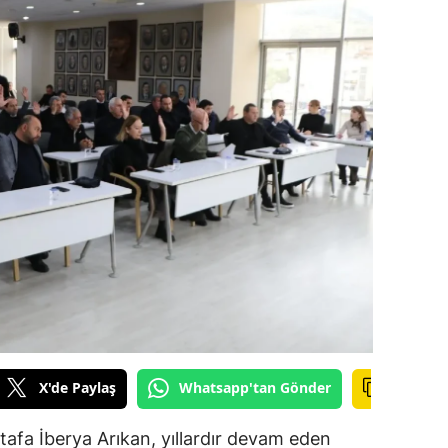
alova
arabük
lis
smaniye
üzce
X'de Paylaş
Whatsapp'tan Gönder
afa İberya Arıkan, yıllardır devam eden