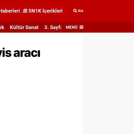
Haberleri
5N1K İçerikleri
Ara
ık
Kültür Sanat
3. Sayfa
MENÜ
is aracı