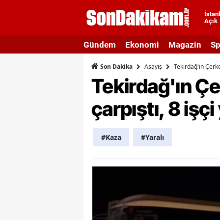
İstan
Açık
A
Gündem
Ekonomi
Magazin
Sp
A
Asayiş
Tekirdağ'ın Çerkez
Son Dakika
A
Tekirdağ'ın Çe
A
çarpıştı, 8 işçi
A
A
#Kaza
#Yaralı
A
A
A
B