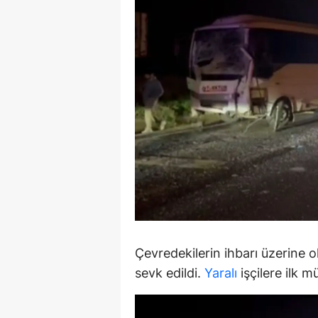
M
İ
İ
K
K
K
Kı
K
K
Çevredekilerin ihbarı üzerine ola
sevk edildi.
Yaralı
işçilere ilk m
K
K