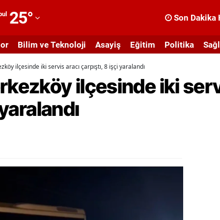
25
°
bul
Son Dakika 
dana
or
Bilim ve Teknoloji
Asayiş
Eğitim
Politika
Sağl
dıyaman
köy ilçesinde iki servis aracı çarpıştı, 8 işçi yaralandı
fyonkarahisar
rkezköy ilçesinde iki serv
ğrı
 yaralandı
masya
nkara
ntalya
rtvin
ydın
alıkesir