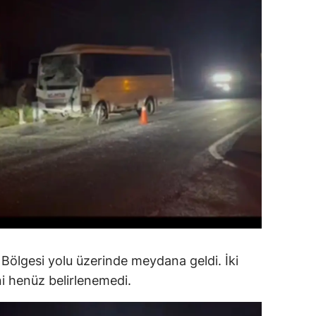
dirne
lazığ
rzincan
rzurum
skişehir
aziantep
iresun
ümüşhane
akkari
 Bölgesi yolu üzerinde meydana geldi. İki
atay
i henüz belirlenemedi.
sparta