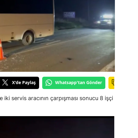
ilecik
ingöl
tlis
olu
urdur
ursa
anakkale
X'de Paylaş
Whatsapp'tan Gönder
ankırı
 iki servis aracının çarpışması sonucu 8 işçi
orum
enizli
iyarbakır