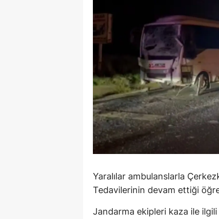
M
M
K
M
M
M
N
N
O
Yaralılar ambulanslarla Çerkezkö
Tedavilerinin devam ettiği öğre
R
Jandarma ekipleri kaza ile ilgil
S