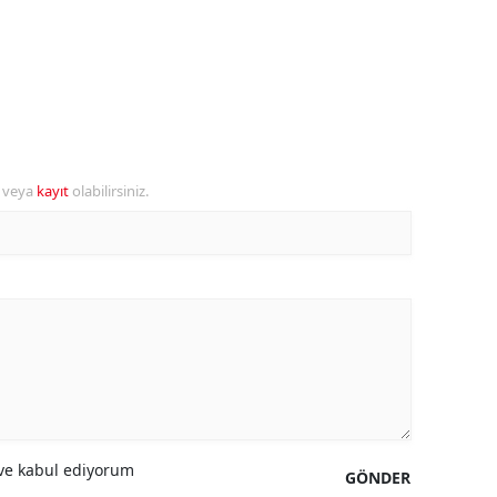
amsun
irt
inop
ivas
r veya
kayıt
olabilirsiniz.
ekirdağ
okat
rabzon
unceli
anlıurfa
şak
e kabul ediyorum
GÖNDER
an