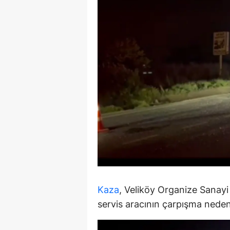
E
E
E
E
E
G
G
G
H
Kaza
, Veliköy Organize Sanayi
H
servis aracının çarpışma neden
I