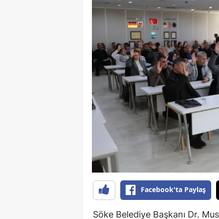
Y
K
Ki
O
D
Facebook'ta Paylaş
Söke Belediye Başkanı Dr. Must