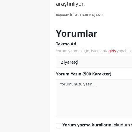
araştırılıyor.
S
Kaynak: İHLAS HABER AJANSI
Si
Yorumlar
S
Takma Ad
S
Yorum yapmak için, isterseniz
giriş
yapabili
T
T
Yorum Yazın (500 Karakter)
T
T
Ş
U
Yorum yazma kurallarını
okudum v
V