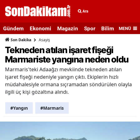
Ara
Gündem
Ekonomi
Magazin
Spor
Bilim ve Teknolo
MENÜ
Asayiş
Son Dakika
Tekneden atılan işaret fişeği
Marmariste yangına neden oldu
Marmaris'teki Adaağzı mevkiinde tekneden atılan
işaret fişeği nedeniyle yangın çıktı. Ekiplerin hızlı
müdahalesiyle ormana sıçramadan söndürülen olayla
ilgili üç kişi gözaltına alındı.
#Yangın
#Marmaris