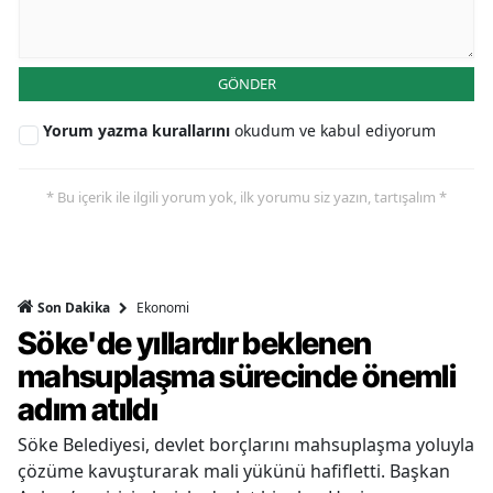
GÖNDER
Yorum yazma kurallarını
okudum ve kabul ediyorum
* Bu içerik ile ilgili yorum yok, ilk yorumu siz yazın, tartışalım *
Ekonomi
Son Dakika
Söke'de yıllardır beklenen
mahsuplaşma sürecinde önemli
adım atıldı
Söke Belediyesi, devlet borçlarını mahsuplaşma yoluyla
çözüme kavuşturarak mali yükünü hafifletti. Başkan