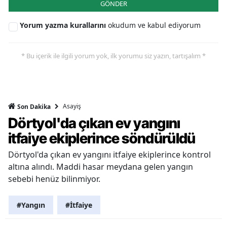
GÖNDER
Yorum yazma kurallarını
okudum ve kabul ediyorum
* Bu içerik ile ilgili yorum yok, ilk yorumu siz yazın, tartışalım *
Asayiş
Son Dakika
Dörtyol'da çıkan ev yangını
itfaiye ekiplerince söndürüldü
Dörtyol'da çıkan ev yangını itfaiye ekiplerince kontrol
altına alındı. Maddi hasar meydana gelen yangın
sebebi henüz bilinmiyor.
#Yangın
#İtfaiye