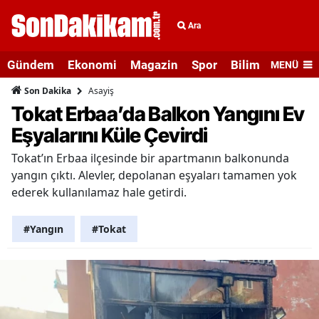
Ara
Gündem
Ekonomi
Magazin
Spor
Bilim ve Teknolo
MENÜ
Asayiş
Son Dakika
Tokat Erbaa’da Balkon Yangını Ev
Eşyalarını Küle Çevirdi
Tokat’ın Erbaa ilçesinde bir apartmanın balkonunda
yangın çıktı. Alevler, depolanan eşyaları tamamen yok
ederek kullanılamaz hale getirdi.
#Yangın
#Tokat