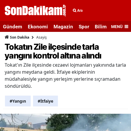
Ara
Gündem
Ekonomi
Magazin
Spor
Bilim ve Teknolo
MENÜ
Asayiş
Son Dakika
Tokatın Zile ilçesinde tarla
yangını kontrol altına alındı
Tokat'ın Zile ilçesinde cezaevi lojmanları yakınında tarla
yangını meydana geldi. İtfaiye ekiplerinin
müdahalesiyle yangın yerleşim yerlerine sıçramadan
söndürüldü.
#Yangın
#İtfaiye