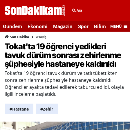
Ara
Gündem
Ekonomi
Magazin
Spor
Bilim ve Teknolo
MENÜ
Asayiş
Son Dakika
Tokat'ta 19 öğrenci yedikleri
tavuk dürüm sonrası zehirlenme
şüphesiyle hastaneye kaldırıldı
Tokat'ta 19 öğrenci tavuk dürüm ve tatlı tükettikten
sonra zehirlenme şüphesiyle hastaneye kaldırıldı.
Öğrenciler ayakta tedavi edilerek taburcu edildi, olayla
ilgili inceleme başlatıldı.
#Hastane
#Zehir