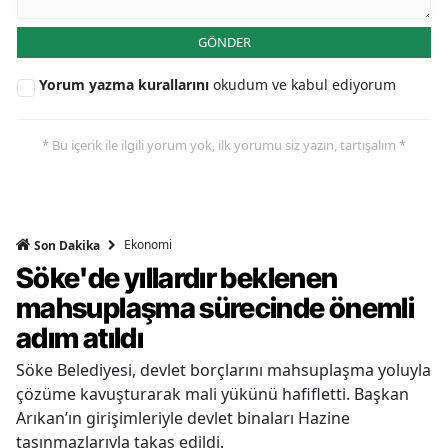
GÖNDER
Yorum yazma kurallarını
okudum ve kabul ediyorum
* Bu içerik ile ilgili yorum yok, ilk yorumu siz yazın, tartışalım *
Ekonomi
Son Dakika
Söke'de yıllardır beklenen
mahsuplaşma sürecinde önemli
adım atıldı
Söke Belediyesi, devlet borçlarını mahsuplaşma yoluyla
çözüme kavuşturarak mali yükünü hafifletti. Başkan
Arıkan’ın girişimleriyle devlet binaları Hazine
taşınmazlarıyla takas edildi.