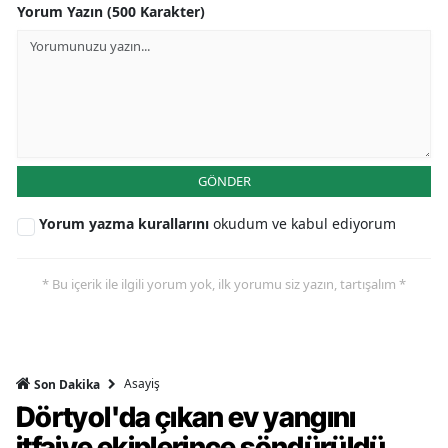
Yorum Yazın (500 Karakter)
GÖNDER
Yorum yazma kurallarını
okudum ve kabul ediyorum
* Bu içerik ile ilgili yorum yok, ilk yorumu siz yazın, tartışalım *
Asayiş
Son Dakika
Dörtyol'da çıkan ev yangını
itfaiye ekiplerince söndürüldü