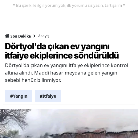
* Bu içerik ile ilgili yorum yok, ilk yorumu siz yazın, tartışalım *
Asayiş
Son Dakika
Dörtyol'da çıkan ev yangını
itfaiye ekiplerince söndürüldü
Dörtyol'da çıkan ev yangını itfaiye ekiplerince kontrol
altına alındı. Maddi hasar meydana gelen yangın
sebebi henüz bilinmiyor.
#Yangın
#İtfaiye