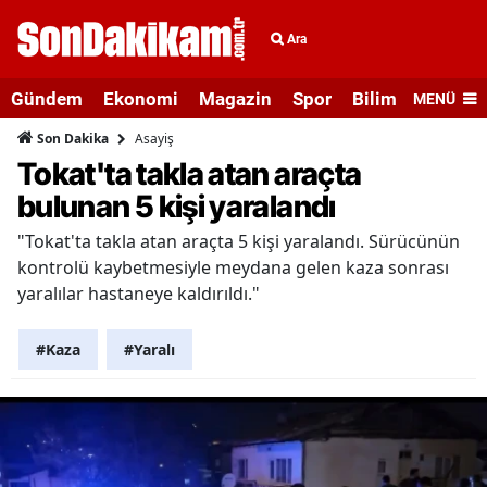
Ara
Gündem
Ekonomi
Magazin
Spor
Bilim ve Teknolo
MENÜ
Asayiş
Son Dakika
Tokat'ta takla atan araçta
bulunan 5 kişi yaralandı
"Tokat'ta takla atan araçta 5 kişi yaralandı. Sürücünün
kontrolü kaybetmesiyle meydana gelen kaza sonrası
yaralılar hastaneye kaldırıldı."
#Kaza
#Yaralı