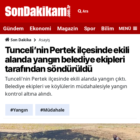
Ara
Gündem
Ekonomi
Magazin
Spor
Bilim ve Teknolo
MENÜ
Asayiş
Son Dakika
Tunceli’nin Pertek ilçesinde ekili
alanda yangın belediye ekipleri
tarafından söndürüldü
Tunceli'nin Pertek ilçesinde ekili alanda yangın çıktı.
Belediye ekipleri ve köylülerin müdahalesiyle yangın
kontrol altına alındı.
#Yangın
#Müdahale