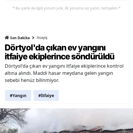
* Bu içerik ile ilgili yorum yok, ilk yorumu siz yazın, tartışalım *
Asayiş
Son Dakika
Dörtyol'da çıkan ev yangını
itfaiye ekiplerince söndürüldü
Dörtyol'da çıkan ev yangını itfaiye ekiplerince kontrol
altına alındı. Maddi hasar meydana gelen yangın
sebebi henüz bilinmiyor.
#Yangın
#İtfaiye