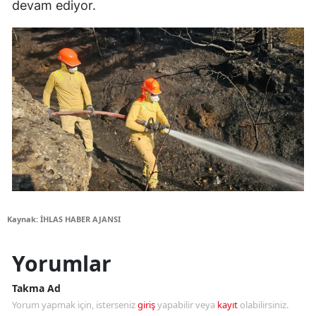
devam ediyor.
Kaynak: İHLAS HABER AJANSI
Yorumlar
Takma Ad
Yorum yapmak için, isterseniz
giriş
yapabilir veya
kayıt
olabilirsiniz.