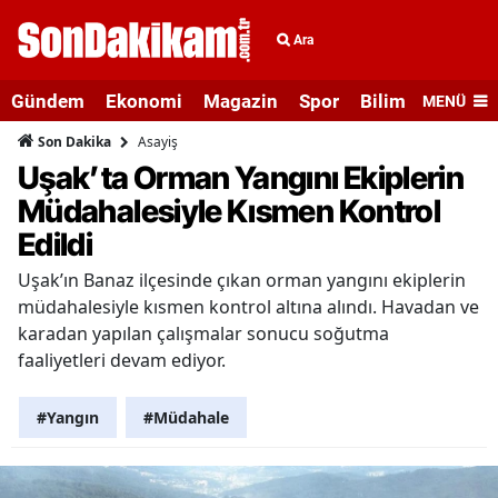
Ara
Gündem
Ekonomi
Magazin
Spor
Bilim ve Teknolo
MENÜ
Asayiş
Son Dakika
Uşak’ta Orman Yangını Ekiplerin
Müdahalesiyle Kısmen Kontrol
Edildi
Uşak’ın Banaz ilçesinde çıkan orman yangını ekiplerin
müdahalesiyle kısmen kontrol altına alındı. Havadan ve
karadan yapılan çalışmalar sonucu soğutma
faaliyetleri devam ediyor.
#Yangın
#Müdahale