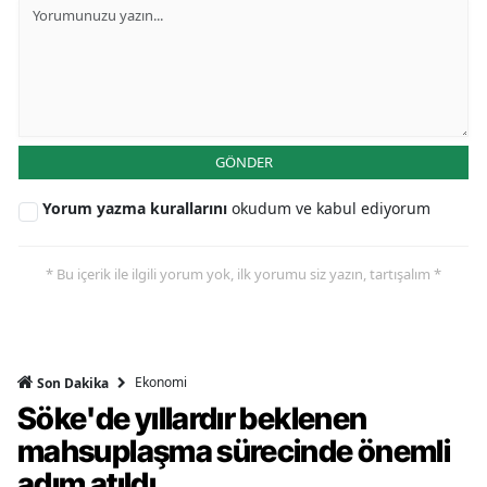
GÖNDER
Yorum yazma kurallarını
okudum ve kabul ediyorum
* Bu içerik ile ilgili yorum yok, ilk yorumu siz yazın, tartışalım *
Ekonomi
Son Dakika
Söke'de yıllardır beklenen
mahsuplaşma sürecinde önemli
adım atıldı