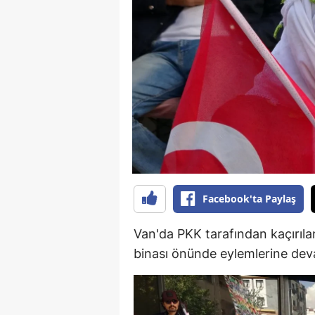
B
B
Bi
B
B
B
Ç
Facebook'ta Paylaş
Ç
Van'da PKK tarafından kaçırılan
Ç
binası önünde eylemlerine dev
D
D