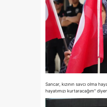
M
İ
İ
K
K
K
Kı
K
Sancar, kızının savcı olma haya
K
hayatımızı kurtaracağım" diyen k
K
K