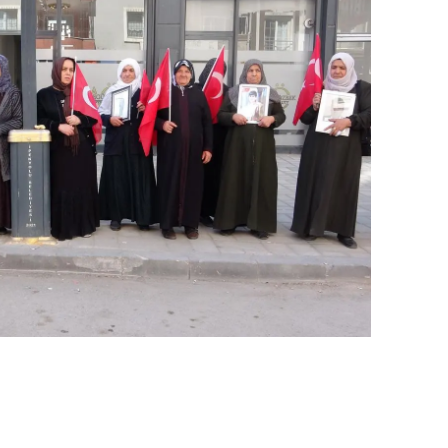
ozgat
onguldak
ksaray
ayburt
araman
ırıkkale
atman
ırnak
artın
rdahan
ğdır