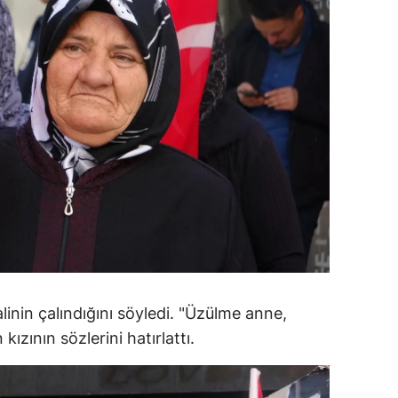
ersin
stanbul
zmir
ars
astamonu
ayseri
rklareli
ırşehir
linin çalındığını söyledi. "Üzülme anne,
ocaeli
ızının sözlerini hatırlattı.
onya
ütahya