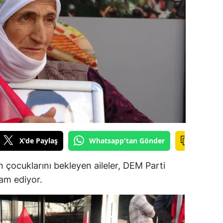
ilecik
ingöl
tlis
olu
urdur
ursa
anakkale
X'de Paylaş
Whatsapp'tan Gönder
ankırı
 çocuklarını bekleyen aileler, DEM Parti
orum
am ediyor.
enizli
iyarbakır