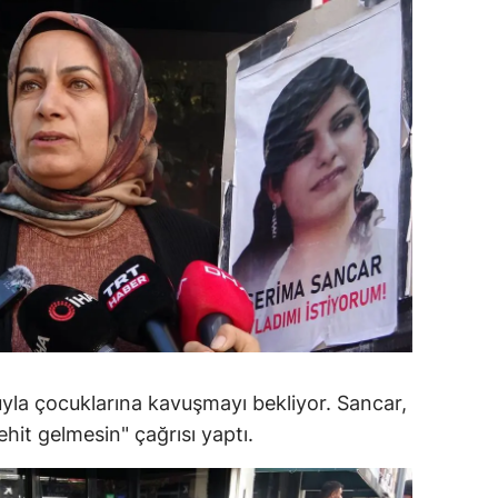
alatya
anisa
ahramanmaraş
ardin
uğla
uş
evşehir
iğde
rdu
uyla çocuklarına kavuşmayı bekliyor. Sancar,
ehit gelmesin" çağrısı yaptı.
ize
akarya