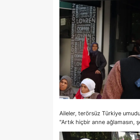
M
M
K
M
M
M
N
N
O
Aileler, terörsüz Türkiye umud
"Artık hiçbir anne ağlamasın, ş
R
S