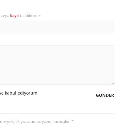
alova
r veya
kayıt
olabilirsiniz.
arabük
lis
smaniye
üzce
e kabul ediyorum
GÖNDER
yorum yok, ilk yorumu siz yazın, tartışalım *