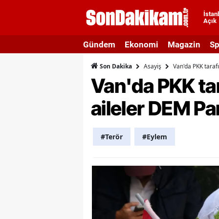
İstan
Açık
A
Gündem
Ekonomi
Magazin
Sp
A
Asayiş
Van'da PKK taraf
Son Dakika
A
Van'da PKK tar
A
aileler DEM P
A
A
#Terör
#Eylem
A
A
A
B