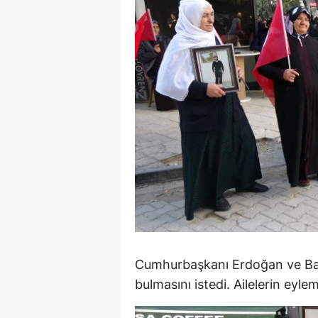
S
Si
S
S
T
T
T
T
Ş
Cumhurbaşkanı Erdoğan ve Bahç
bulmasını istedi. Ailelerin eylem
U
V