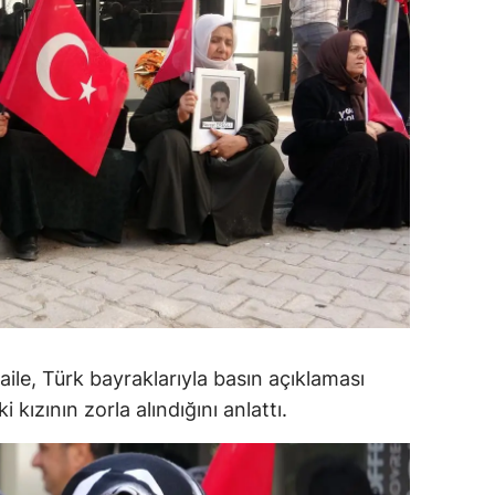
dirne
lazığ
rzincan
rzurum
skişehir
aziantep
iresun
ümüşhane
ile, Türk bayraklarıyla basın açıklaması
akkari
 kızının zorla alındığını anlattı.
atay
sparta