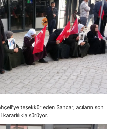
amsun
irt
inop
ivas
ekirdağ
okat
rabzon
unceli
anlıurfa
eli'ye teşekkür eden Sancar, acıların son
i kararlılıkla sürüyor.
şak
an