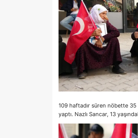
E
E
E
E
E
G
G
G
109 haftadır süren nöbette 35 a
H
yaptı. Nazlı Sancar, 13 yaşındaki
H
I