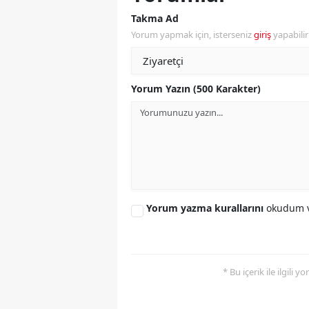
Takma Ad
Y
Yorum yapmak için, isterseniz
giriş
yapabili
K
Ki
Yorum Yazın (500 Karakter)
O
D
Yorum yazma kurallarını
okudum v
* Bu içerik ile ilgili 