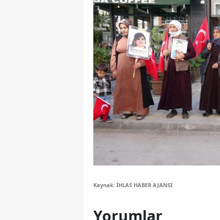
Y
Z
A
B
K
K
B
Ş
B
Kaynak: İHLAS HABER AJANSI
A
Yorumlar
I