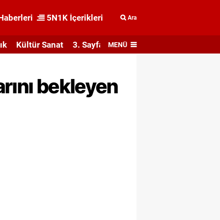
Haberleri
5N1K İçerikleri
Ara
ık
Kültür Sanat
3. Sayfa
MENÜ
arını bekleyen