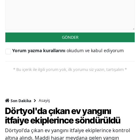
GÖNDER
Yorum yazma kurallarını
okudum ve kabul ediyorum
* Bu içerik ile ilgili yorum yok, ilk yorumu siz yazın, tartışalım *
Asayiş
Son Dakika
Dörtyol'da çıkan ev yangını
itfaiye ekiplerince söndürüldü
Dörtyol'da çıkan ev yangını itfaiye ekiplerince kontrol
altına alındı. Maddi hasar meydana gelen yangın