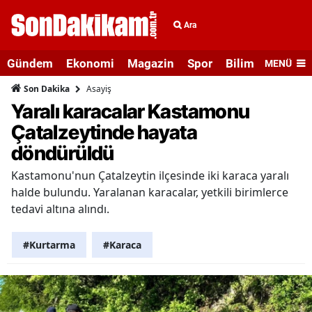
Ara
Gündem
Ekonomi
Magazin
Spor
Bilim ve Teknolo
MENÜ
Asayiş
Son Dakika
Yaralı karacalar Kastamonu
Çatalzeytinde hayata
döndürüldü
Kastamonu'nun Çatalzeytin ilçesinde iki karaca yaralı
halde bulundu. Yaralanan karacalar, yetkili birimlerce
tedavi altına alındı.
#Kurtarma
#Karaca