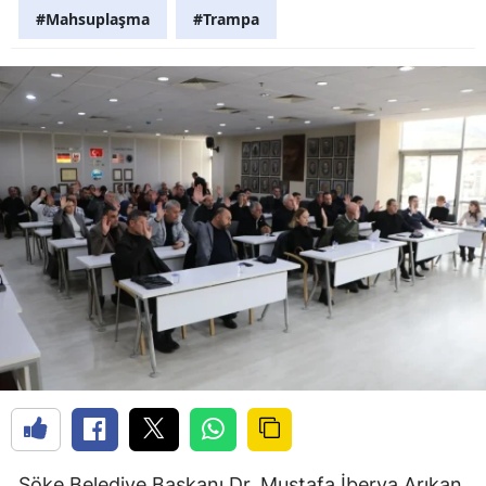
#Mahsuplaşma
#Trampa
Söke Belediye Başkanı Dr. Mustafa İberya Arıkan,