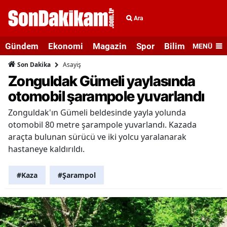
Ara
Gündem
Ekonomi
Magazin
Spor
Bilim ve Teknolo
MENÜ
Asayiş
Son Dakika
Zonguldak Gümeli yaylasında
otomobil şarampole yuvarlandı
Zonguldak'ın Gümeli beldesinde yayla yolunda
otomobil 80 metre şarampole yuvarlandı. Kazada
araçta bulunan sürücü ve iki yolcu yaralanarak
hastaneye kaldırıldı.
#Kaza
#Şarampol