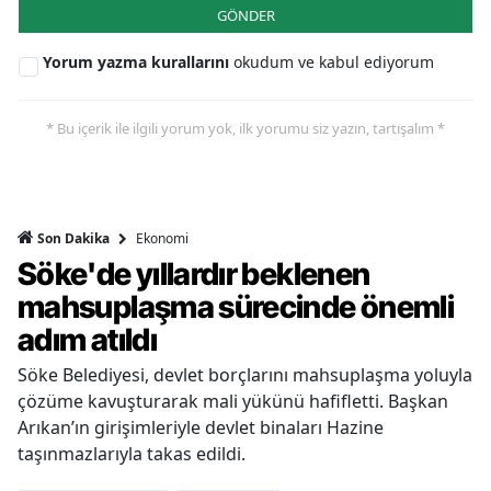
GÖNDER
Yorum yazma kurallarını
okudum ve kabul ediyorum
* Bu içerik ile ilgili yorum yok, ilk yorumu siz yazın, tartışalım *
Ekonomi
Son Dakika
Söke'de yıllardır beklenen
mahsuplaşma sürecinde önemli
adım atıldı
Söke Belediyesi, devlet borçlarını mahsuplaşma yoluyla
çözüme kavuşturarak mali yükünü hafifletti. Başkan
Arıkan’ın girişimleriyle devlet binaları Hazine
taşınmazlarıyla takas edildi.