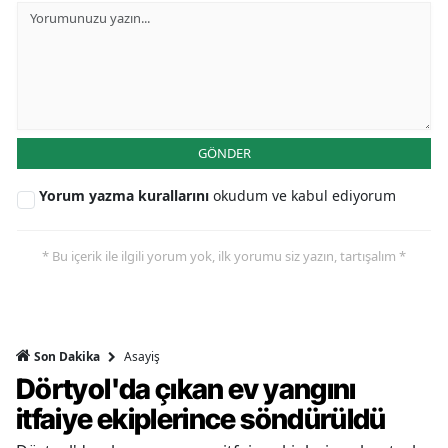
GÖNDER
Yorum yazma kurallarını
okudum ve kabul ediyorum
* Bu içerik ile ilgili yorum yok, ilk yorumu siz yazın, tartışalım *
Asayiş
Son Dakika
Dörtyol'da çıkan ev yangını
itfaiye ekiplerince söndürüldü