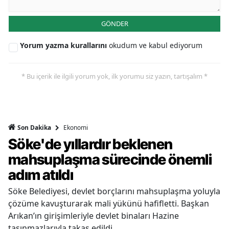
GÖNDER
Yorum yazma kurallarını
okudum ve kabul ediyorum
* Bu içerik ile ilgili yorum yok, ilk yorumu siz yazın, tartışalım *
Ekonomi
Son Dakika
Söke'de yıllardır beklenen
mahsuplaşma sürecinde önemli
adım atıldı
Söke Belediyesi, devlet borçlarını mahsuplaşma yoluyla
çözüme kavuşturarak mali yükünü hafifletti. Başkan
Arıkan’ın girişimleriyle devlet binaları Hazine
taşınmazlarıyla takas edildi.