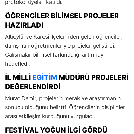
protokol üyeleri katıldı.
ÖĞRENCILER BILIMSEL PROJELER
HAZIRLADI
Altıeylül ve Karesi ilçelerinden gelen öğrenciler,
danışman öğretmenleriyle projeler geliştirdi.
Çalışmalar bilimsel farkındalığı artırmayı
hedefledi.
İL MILLI
EĞITIM
MÜDÜRÜ PROJELERI
DEĞERLENDIRDI
Murat Demir, projelerin merak ve araştırmanın
sonucu olduğunu belirtti. Öğrencilerin disiplinler
arası etkileşim kurduğunu vurguladı.
FESTIVAL YOĞUN İLGI GÖRDÜ