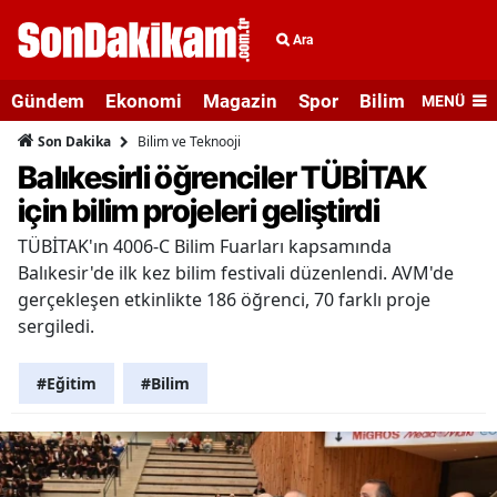
Ara
Gündem
Ekonomi
Magazin
Spor
Bilim ve Teknolo
MENÜ
Bilim ve Teknooji
Son Dakika
Balıkesirli öğrenciler TÜBİTAK
için bilim projeleri geliştirdi
TÜBİTAK'ın 4006-C Bilim Fuarları kapsamında
Balıkesir'de ilk kez bilim festivali düzenlendi. AVM'de
gerçekleşen etkinlikte 186 öğrenci, 70 farklı proje
sergiledi.
#Eğitim
#Bilim