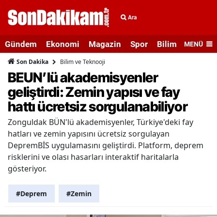
Ara
Gündem
Ekonomi
Magazin
Spor
Bilim ve Teknolo
MENÜ
Bilim ve Teknooji
Son Dakika
BEUN’lü akademisyenler
geliştirdi: Zemin yapısı ve fay
hattı ücretsiz sorgulanabiliyor
Zonguldak BÜN'lü akademisyenler, Türkiye'deki fay
hatları ve zemin yapısını ücretsiz sorgulayan
DepremBİS uygulamasını geliştirdi. Platform, deprem
risklerini ve olası hasarları interaktif haritalarla
gösteriyor.
#Deprem
#Zemin