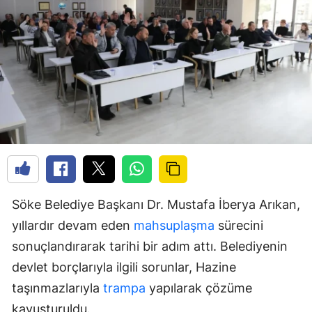
Söke Belediye Başkanı Dr. Mustafa İberya Arıkan,
yıllardır devam eden
mahsuplaşma
sürecini
sonuçlandırarak tarihi bir adım attı. Belediyenin
devlet borçlarıyla ilgili sorunlar, Hazine
taşınmazlarıyla
trampa
yapılarak çözüme
kavuşturuldu.