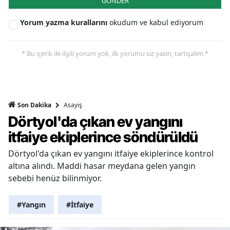
GÖNDER
Yorum yazma kurallarını
okudum ve kabul ediyorum
* Bu içerik ile ilgili yorum yok, ilk yorumu siz yazın, tartışalım *
Asayiş
Son Dakika
Dörtyol'da çıkan ev yangını
itfaiye ekiplerince söndürüldü
Dörtyol'da çıkan ev yangını itfaiye ekiplerince kontrol
altına alındı. Maddi hasar meydana gelen yangın
sebebi henüz bilinmiyor.
#Yangın
#İtfaiye