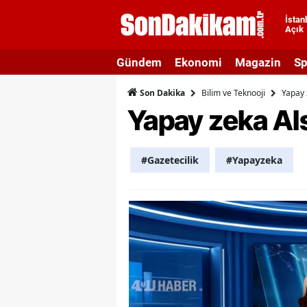
İstan
Açık
A
Gündem
Ekonomi
Magazin
Sp
A
Bilim ve Teknooji
Yapay 
Son Dakika
A
Yapay zeka AIs
A
A
#Gazetecilik
#Yapayzeka
A
A
A
A
B