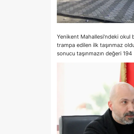
Y
K
Ki
Yenikent Mahallesi’ndeki okul
trampa edilen ilk taşınmaz ol
O
sonucu taşınmazın değeri 194 m
D