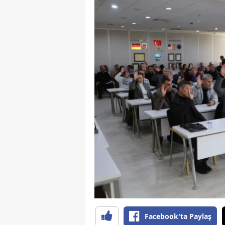
S
Si
S
S
T
T
T
T
Ş
U
Facebook'ta Paylaş
V