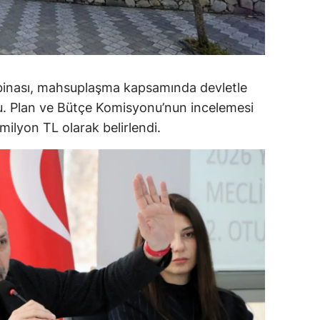
alova
arabük
lis
 binası, mahsuplaşma kapsamında devletle
du. Plan ve Bütçe Komisyonu’nun incelemesi
smaniye
ilyon TL olarak belirlendi.
üzce