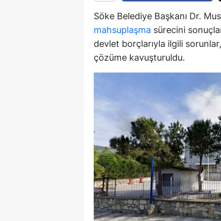
Söke Belediye Başkanı Dr. Must
Y
mahsuplaşma
sürecini sonuçlan
Z
devlet borçlarıyla ilgili sorunl
çözüme kavuşturuldu.
A
B
K
K
B
Ş
B
A
I