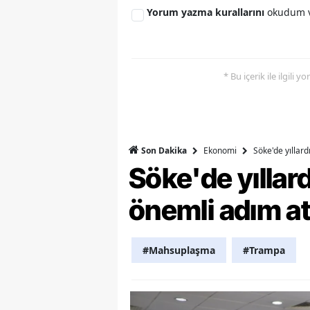
Yorum yazma kurallarını
okudum v
M
M
* Bu içerik ile ilgili 
K
M
M
Ekonomi
Söke'de yıllar
Son Dakika
M
Söke'de yılla
N
önemli adım at
N
O
#Mahsuplaşma
#Trampa
R
S