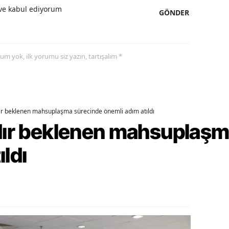
e kabul ediyorum
GÖNDER
alatya
anisa
yorum yok, ilk yorumu siz yazın, tartışalım *
ahramanmaraş
ardin
uğla
dır beklenen mahsuplaşma sürecinde önemli adım atıldı
uş
rdır beklenen mahsuplaş
evşehir
ıldı
iğde
rdu
ize
akarya