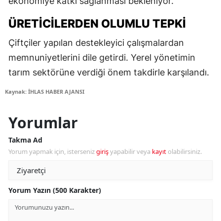
ekonomiye katkı sağlanması bekleniyor.
ÜRETICILERDEN OLUMLU TEPKI
Çiftçiler yapılan destekleyici çalışmalardan
memnuniyetlerini dile getirdi. Yerel yönetimin
tarım sektörüne verdiği önem takdirle karşılandı.
Kaynak: İHLAS HABER AJANSI
Yorumlar
Takma Ad
Yorum yapmak için, isterseniz
giriş
yapabilir veya
kayıt
olabilirsiniz.
Yorum Yazın (500 Karakter)