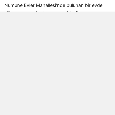
Numune Evler Mahallesi'nde bulunan bir evde
bilinmeyen nedenle yangın çıktı. Olay,
çevredekiler tarafından fark edilerek yetkililere
bildirildi.
Hatay Büyükşehir Belediyesi'ne bağlı itfaiye
ekipleri hızla olay yerine ulaştı. Yangın,