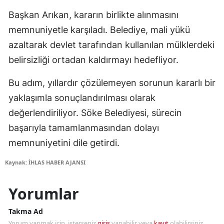
Başkan Arıkan, kararın birlikte alınmasını
memnuniyetle karşıladı. Belediye, mali yükü
azaltarak devlet tarafından kullanılan mülklerdeki
belirsizliği ortadan kaldırmayı hedefliyor.
Bu adım, yıllardır çözülemeyen sorunun kararlı bir
yaklaşımla sonuçlandırılması olarak
değerlendiriliyor. Söke Belediyesi, sürecin
başarıyla tamamlanmasından dolayı
memnuniyetini dile getirdi.
Kaynak: İHLAS HABER AJANSI
Yorumlar
Takma Ad
Yorum yapmak için, isterseniz
giriş
yapabilir veya
kayıt
olabilirsiniz.