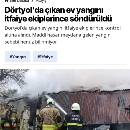
Asayiş
Son Dakika
Dörtyol'da çıkan ev yangını
itfaiye ekiplerince söndürüldü
Dörtyol'da çıkan ev yangını itfaiye ekiplerince kontrol
altına alındı. Maddi hasar meydana gelen yangın
sebebi henüz bilinmiyor.
#Yangın
#İtfaiye