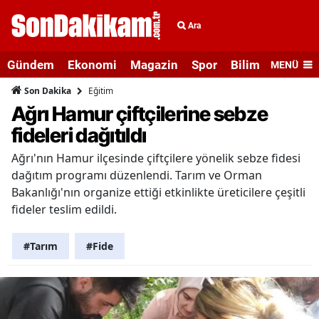
Ara
Gündem
Ekonomi
Magazin
Spor
Bilim ve Teknolo
MENÜ
Eğitim
Son Dakika
Ağrı Hamur çiftçilerine sebze
fideleri dağıtıldı
Ağrı'nın Hamur ilçesinde çiftçilere yönelik sebze fidesi
dağıtım programı düzenlendi. Tarım ve Orman
Bakanlığı'nın organize ettiği etkinlikte üreticilere çeşitli
fideler teslim edildi.
#Tarım
#Fide