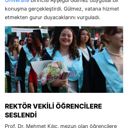
Üniversite
birincisi Ayşegül Gülmez duygusal bir
konuşma gerçekleştirdi. Gülmez, vatana hizmet
etmekten gurur duyacaklarını vurguladı.
REKTÖR VEKILI ÖĞRENCILERE
SESLENDI
Prof. Dr. Mehmet Kılıç, mezun olan öğrencilere