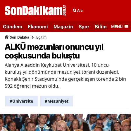
Ara
Gündem
Ekonomi
Magazin
Spor
Bilim ve Teknolo
MENÜ
Eğitim
Son Dakika
ALKÜ mezunları onuncu yıl
coşkusunda buluştu
Alanya Alaaddin Keykubat Üniversitesi, 10'uncu
kuruluş yıl dönümünde mezuniyet töreni düzenledi.
Konaklı Şehir Stadyumu'nda gerçekleşen törende 2 bin
592 öğrenci mezun oldu.
#Üniversite
#Mezuniyet