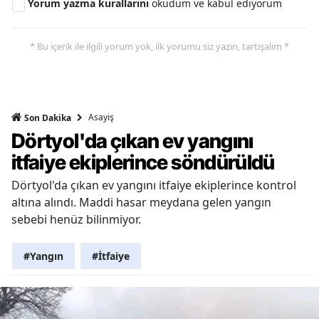
Yorum yazma kurallarını
okudum ve kabul ediyorum
* Bu içerik ile ilgili yorum yok, ilk yorumu siz yazın, tartışalım *
Asayiş
Son Dakika
Dörtyol'da çıkan ev yangını
itfaiye ekiplerince söndürüldü
Dörtyol'da çıkan ev yangını itfaiye ekiplerince kontrol
altına alındı. Maddi hasar meydana gelen yangın
sebebi henüz bilinmiyor.
#Yangın
#İtfaiye