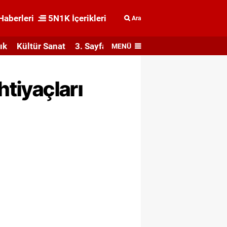
Haberleri
5N1K İçerikleri
Ara
ık
Kültür Sanat
3. Sayfa
MENÜ
htiyaçları