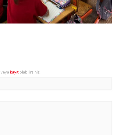
alova
arabük
lis
smaniye
üzce
r veya
kayıt
olabilirsiniz.