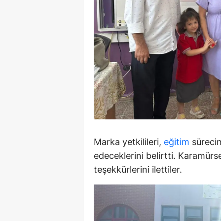
M
M
K
M
M
M
N
Marka yetkilileri,
eğitim
sürecin
edeceklerini belirtti. Karamürs
N
teşekkürlerini ilettiler.
O
R
S