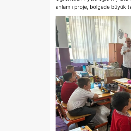
anlamlı proje, bölgede büyük ta
Y
Z
A
B
K
K
B
Ş
B
A
I