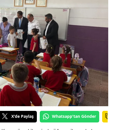
ilecik
ingöl
tlis
olu
urdur
ursa
anakkale
ankırı
orum
enizli
X'de Paylaş
Whatsapp'tan Gönder
iyarbakır