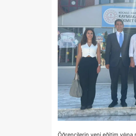
S
Si
S
S
T
T
T
T
Ş
U
Öğrencilerin yeni eğitim yılına
V