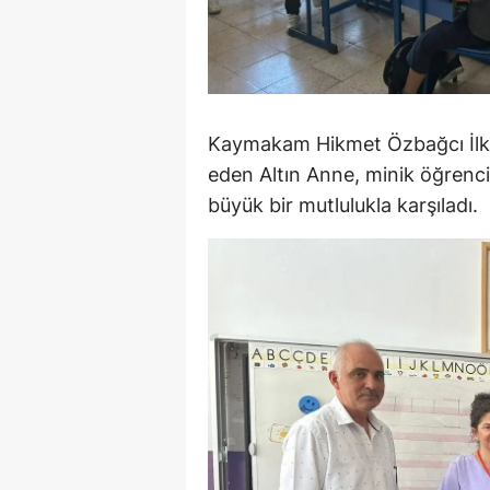
M
İ
İ
Kaymakam Hikmet Özbağcı İlkok
K
eden Altın Anne, minik öğrenc
büyük bir mutlulukla karşıladı.
K
K
Kı
K
K
K
K