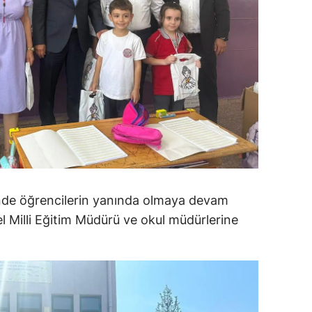
alatya
anisa
ahramanmaraş
ardin
uğla
uş
evşehir
de öğrencilerin yanında olmaya devam
el Milli Eğitim Müdürü ve okul müdürlerine
iğde
rdu
ize
akarya