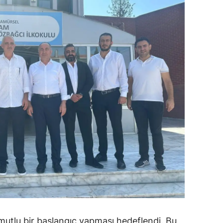
amsun
irt
inop
ivas
ekirdağ
okat
rabzon
unceli
anlıurfa
şak
 mutlu bir başlangıç yapması hedeflendi. Bu
an