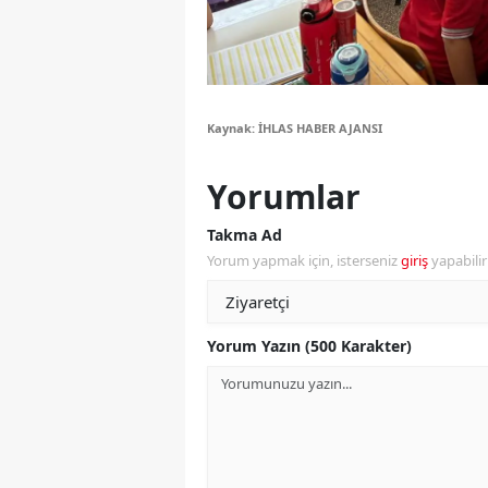
Y
K
Kaynak: İHLAS HABER AJANSI
Ki
O
Yorumlar
D
Takma Ad
Yorum yapmak için, isterseniz
giriş
yapabili
Yorum Yazın (500 Karakter)