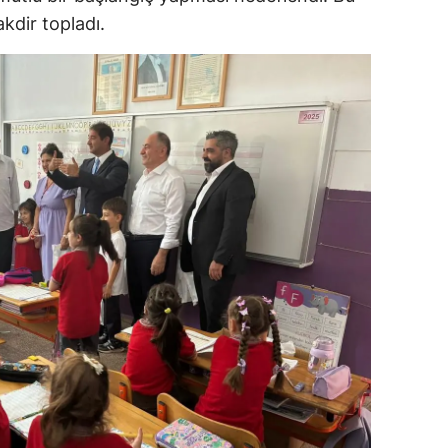
kdir topladı.
ozgat
onguldak
ksaray
ayburt
araman
ırıkkale
atman
ırnak
artın
rdahan
ğdır