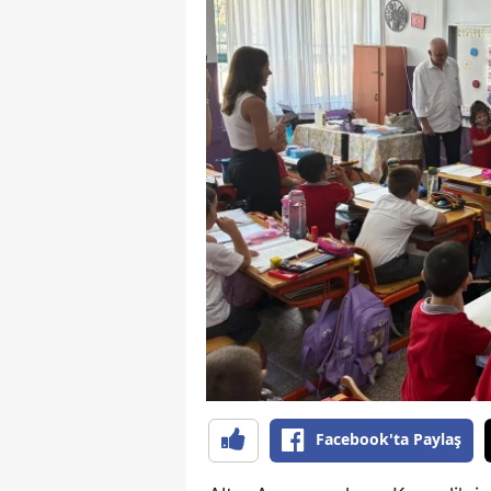
B
B
Bi
B
B
B
Ç
Ç
Ç
D
Facebook'ta Paylaş
D