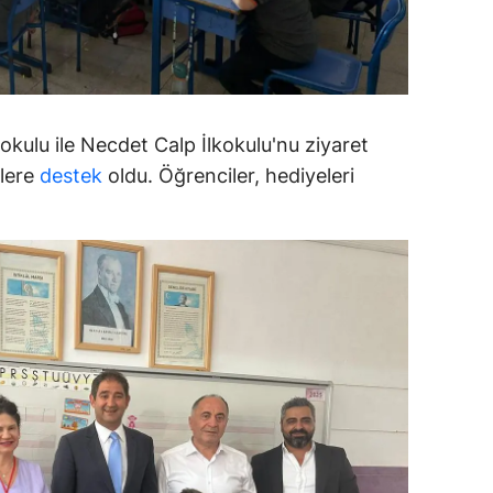
ersin
stanbul
zmir
ulu ile Necdet Calp İlkokulu'nu ziyaret
ars
ilere
destek
oldu. Öğrenciler, hediyeleri
astamonu
ayseri
rklareli
ırşehir
ocaeli
onya
ütahya