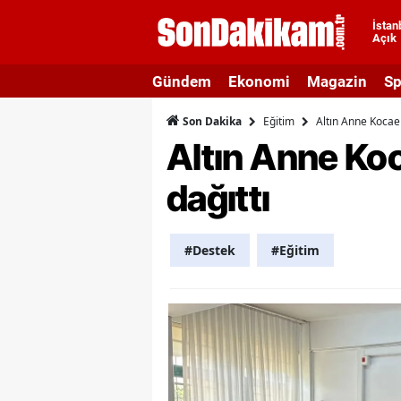
İstan
Açık
A
Gündem
Ekonomi
Magazin
Sp
A
Eğitim
Altın Anne Kocaeli
Son Dakika
A
Altın Anne Koca
A
dağıttı
A
A
#Destek
#Eğitim
A
A
A
B