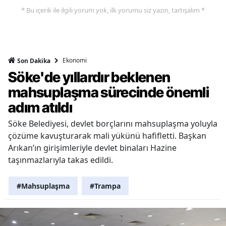
* Bu içerik ile ilgili yorum yok, ilk yorumu siz yazın, tartışalım *
Ekonomi
Son Dakika
Söke'de yıllardır beklenen
mahsuplaşma sürecinde önemli
adım atıldı
Söke Belediyesi, devlet borçlarını mahsuplaşma yoluyla
çözüme kavuşturarak mali yükünü hafifletti. Başkan
Arıkan’ın girişimleriyle devlet binaları Hazine
taşınmazlarıyla takas edildi.
#Mahsuplaşma
#Trampa