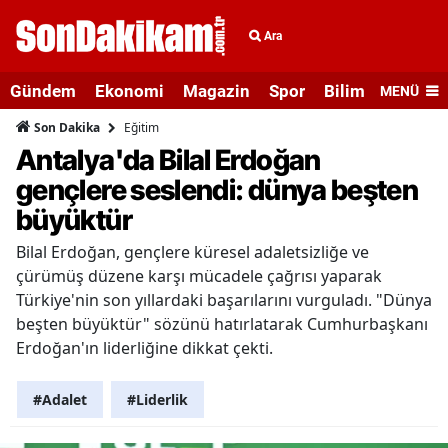
Ara
Gündem
Ekonomi
Magazin
Spor
Bilim ve Teknolo
MENÜ
Eğitim
Son Dakika
Antalya'da Bilal Erdoğan
gençlere seslendi: dünya beşten
büyüktür
Bilal Erdoğan, gençlere küresel adaletsizliğe ve
çürümüş düzene karşı mücadele çağrısı yaparak
Türkiye'nin son yıllardaki başarılarını vurguladı. "Dünya
beşten büyüktür" sözünü hatırlatarak Cumhurbaşkanı
Erdoğan'ın liderliğine dikkat çekti.
#Adalet
#Liderlik