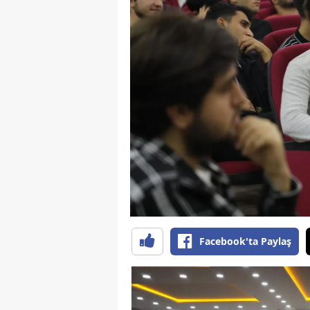
B
B
Bi
B
B
B
Ç
Ç
Facebook'ta Paylaş
Ç
D
D