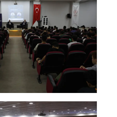
dirne
lazığ
rzincan
rzurum
skişehir
aziantep
iresun
ümüşhane
akkari
atay
sparta