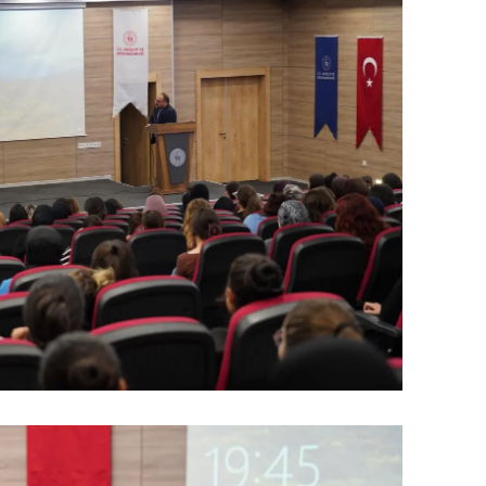
ersin
stanbul
zmir
ars
astamonu
ayseri
rklareli
ırşehir
ocaeli
onya
ütahya