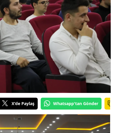
ilecik
ingöl
tlis
olu
urdur
ursa
anakkale
ankırı
X'de Paylaş
Whatsapp'tan Gönder
orum
enizli
iyarbakır