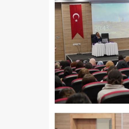
M
İ
İ
K
K
K
Kı
K
K
K
K