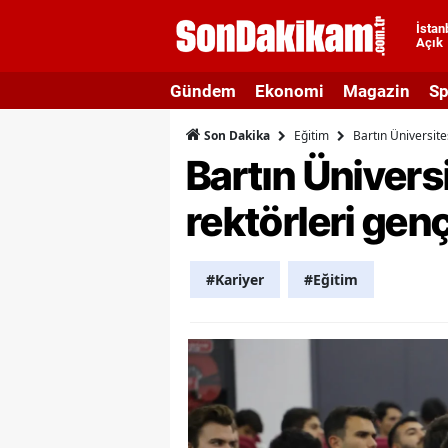
İstan
Açık
A
Gündem
Ekonomi
Magazin
Sp
A
Eğitim
Bartın Üniversite
Son Dakika
A
Bartın Ünivers
A
rektörleri gen
A
A
#Kariyer
#Eğitim
A
A
A
B