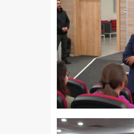
M
M
K
M
M
M
N
N
O
R
S