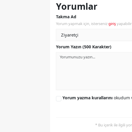
Yorumlar
Y
Takma Ad
Z
Yorum yapmak için, isterseniz
giriş
yapabili
A
Yorum Yazın (500 Karakter)
B
K
K
B
Ş
Yorum yazma kurallarını
okudum v
B
A
* Bu içerik ile ilgili 
I