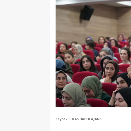
S
Si
S
S
T
T
T
T
Ş
U
Kaynak: İHLAS HABER AJANSI
V