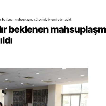
alova
arabük
dır beklenen mahsuplaşma sürecinde önemli adım atıldı
rdır beklenen mahsuplaş
lis
ıldı
smaniye
üzce