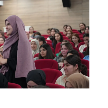
amsun
irt
inop
ivas
ekirdağ
okat
rabzon
unceli
anlıurfa
şak
an