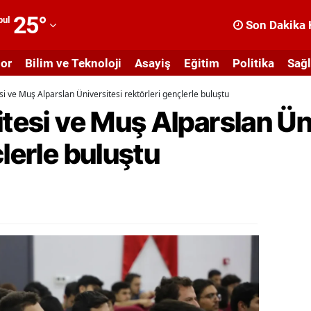
25
°
bul
Son Dakika 
dana
or
Bilim ve Teknoloji
Asayiş
Eğitim
Politika
Sağl
dıyaman
si ve Muş Alparslan Üniversitesi rektörleri gençlerle buluştu
fyonkarahisar
itesi ve Muş Alparslan Ün
ğrı
çlerle buluştu
masya
nkara
ntalya
rtvin
ydın
alıkesir