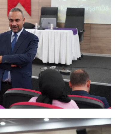
alatya
anisa
ahramanmaraş
ardin
uğla
uş
evşehir
iğde
rdu
ize
akarya