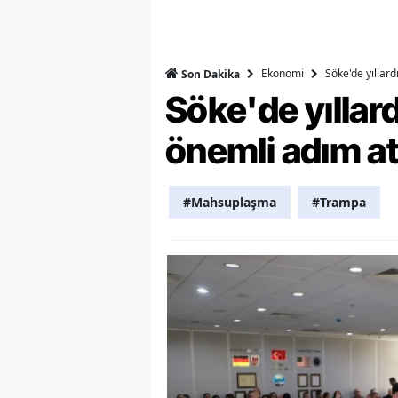
Y
K
Ekonomi
Söke'de yıllar
Son Dakika
Söke'de yılla
Ki
önemli adım at
O
D
#Mahsuplaşma
#Trampa