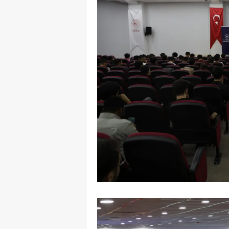
E
E
E
E
E
G
G
G
H
H
I