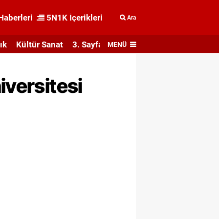
Haberleri
5N1K İçerikleri
Ara
ık
Kültür Sanat
3. Sayfa
MENÜ
iversitesi