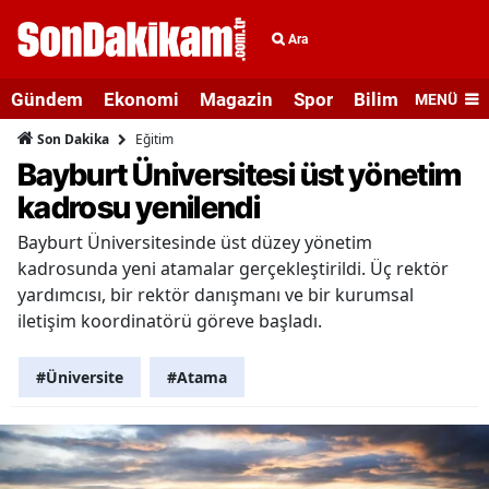
Ara
Gündem
Ekonomi
Magazin
Spor
Bilim ve Teknolo
MENÜ
Eğitim
Son Dakika
Bayburt Üniversitesi üst yönetim
kadrosu yenilendi
Bayburt Üniversitesinde üst düzey yönetim
kadrosunda yeni atamalar gerçekleştirildi. Üç rektör
yardımcısı, bir rektör danışmanı ve bir kurumsal
iletişim koordinatörü göreve başladı.
#Üniversite
#Atama