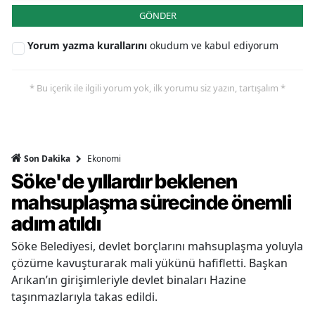
GÖNDER
Yorum yazma kurallarını
okudum ve kabul ediyorum
* Bu içerik ile ilgili yorum yok, ilk yorumu siz yazın, tartışalım *
Ekonomi
Son Dakika
Söke'de yıllardır beklenen
mahsuplaşma sürecinde önemli
adım atıldı
Söke Belediyesi, devlet borçlarını mahsuplaşma yoluyla
çözüme kavuşturarak mali yükünü hafifletti. Başkan
Arıkan’ın girişimleriyle devlet binaları Hazine
taşınmazlarıyla takas edildi.