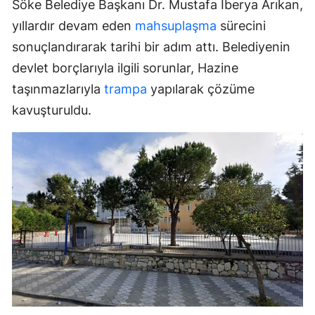
Söke Belediye Başkanı Dr. Mustafa İberya Arıkan,
yıllardır devam eden
mahsuplaşma
sürecini
sonuçlandırarak tarihi bir adım attı. Belediyenin
devlet borçlarıyla ilgili sorunlar, Hazine
taşınmazlarıyla
trampa
yapılarak çözüme
kavuşturuldu.