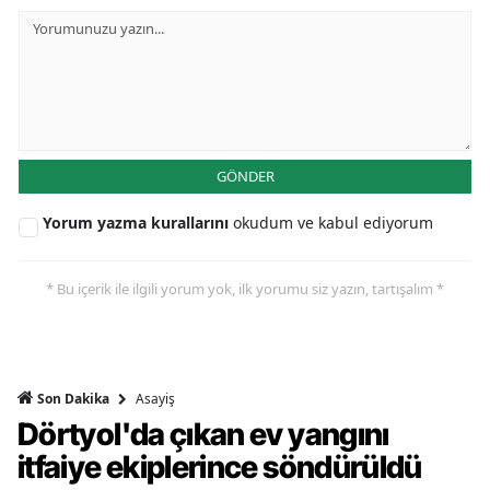
GÖNDER
Yorum yazma kurallarını
okudum ve kabul ediyorum
* Bu içerik ile ilgili yorum yok, ilk yorumu siz yazın, tartışalım *
Asayiş
Son Dakika
Dörtyol'da çıkan ev yangını
itfaiye ekiplerince söndürüldü