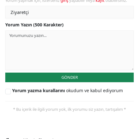
Yorum yapmak için, isterseniz
giriş
yapabilir veya
kayıt
olabilirsiniz.
Yorum Yazın (500 Karakter)
GÖNDER
Yorum yazma kurallarını
okudum ve kabul ediyorum
* Bu içerik ile ilgili yorum yok, ilk yorumu siz yazın, tartışalım *