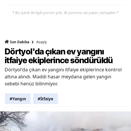
* Bu içerik ile ilgili yorum yok, ilk yorumu siz yazın, tartışalım *
Asayiş
Son Dakika
Dörtyol'da çıkan ev yangını
itfaiye ekiplerince söndürüldü
Dörtyol'da çıkan ev yangını itfaiye ekiplerince kontrol
altına alındı. Maddi hasar meydana gelen yangın
sebebi henüz bilinmiyor.
#Yangın
#İtfaiye