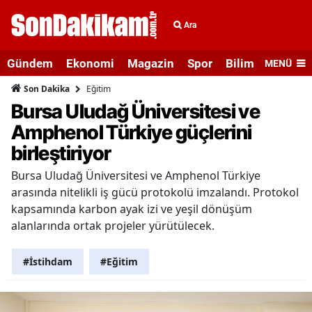
Ara
Gündem
Ekonomi
Magazin
Spor
Bilim ve Teknolo
MENÜ
Eğitim
Son Dakika
Bursa Uludağ Üniversitesi ve
Amphenol Türkiye güçlerini
birleştiriyor
Bursa Uludağ Üniversitesi ve Amphenol Türkiye
arasında nitelikli iş gücü protokolü imzalandı. Protokol
kapsamında karbon ayak izi ve yeşil dönüşüm
alanlarında ortak projeler yürütülecek.
#İstihdam
#Eğitim