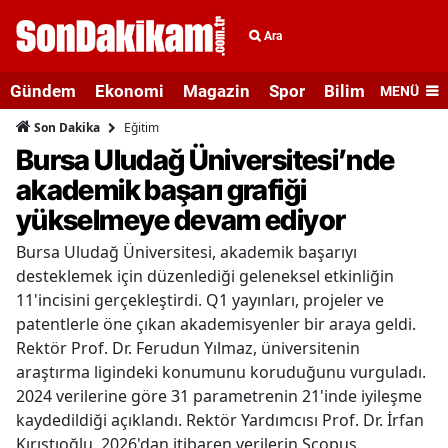
Ara
Gündem
Ekonomi
Magazin
Spor
Bilim ve Teknolo
MENÜ
Eğitim
Son Dakika
Bursa Uludağ Üniversitesi’nde
akademik başarı grafiği
yükselmeye devam ediyor
Bursa Uludağ Üniversitesi, akademik başarıyı
desteklemek için düzenlediği geleneksel etkinliğin
11'incisini gerçekleştirdi. Q1 yayınları, projeler ve
patentlerle öne çıkan akademisyenler bir araya geldi.
Rektör Prof. Dr. Ferudun Yılmaz, üniversitenin
araştırma ligindeki konumunu koruduğunu vurguladı.
2024 verilerine göre 31 parametrenin 21'inde iyileşme
kaydedildiği açıklandı. Rektör Yardımcısı Prof. Dr. İrfan
Kırıştıoğlu, 2026'dan itibaren verilerin Scopus